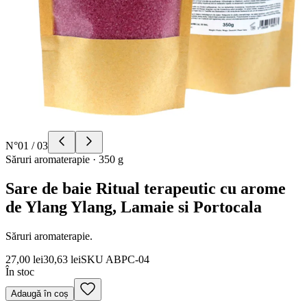
N°
01
/
03
Săruri aromaterapie
·
350 g
Sare de baie Ritual terapeutic cu arome
de Ylang Ylang, Lamaie si Portocala
Săruri aromaterapie.
27,00 lei
30,63 lei
SKU
ABPC-04
În stoc
Adaugă în coș