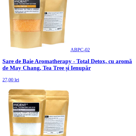
ABPC-02
Sare de Baie Aromatherapy - Total Detox, cu aromă
de May Chang, Tea Tree și Ienupăr
27,00 lei