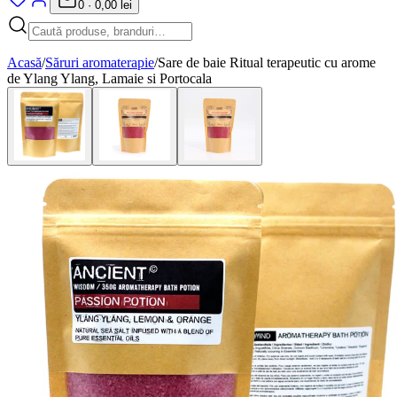
0
·
0,00 lei
Acasă
/
Săruri aromaterapie
/
Sare de baie Ritual terapeutic cu arome
de Ylang Ylang, Lamaie si Portocala