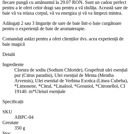
fiecare pungă cu amănuntul la 29.07 RON. Sunt un cadou perfect
pentru a le oferi celor dragi sau pentru a vă răsfăța. Această sare de
baie vă va relaxa corpul, vă va energiza și vă va limpezi mintea.
Adăugați 2 sau 3 lingurițe de sare de baie într-o baie curgătoare
pentru o experiență de baie de aromaterapie.
Comandați astăzi pentru a oferi clienților dvs. acea experiență de
baie magică
Detalii
Ingrediente
Clorura de sodiu (Sodium Chloride), Grapefruit ulei esențial
pur (Citrus paradisi), Ulei esențial de Menta (Mentha
Arvensis), Ulei esential de Verbina Exotica (Litsea Cubeba),
*Limonene, *Citral, *Linalool, *Geraniol, *Citronellol, CI
19140. rn*Uleiuri esențiale
Specificații
SKU
ABPC-04
Greutate
350 g
Stoc