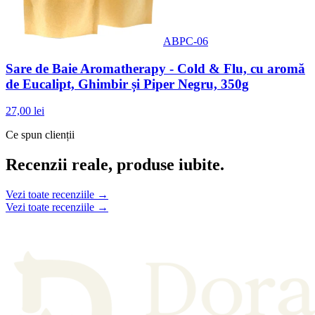
ABPC-06
Sare de Baie Aromatherapy - Cold & Flu, cu aromă
de Eucalipt, Ghimbir și Piper Negru, 350g
27,00 lei
Ce spun clienții
Recenzii reale, produse iubite.
Vezi toate recenziile →
Vezi toate recenziile →