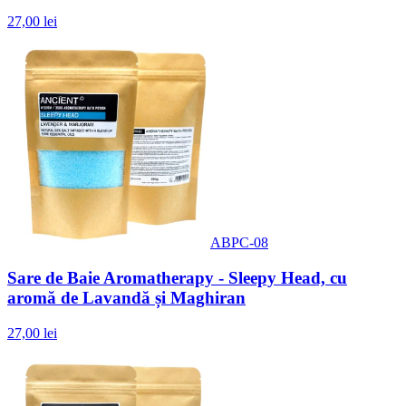
27,00 lei
ABPC-08
Sare de Baie Aromatherapy - Sleepy Head, cu
aromă de Lavandă și Maghiran
27,00 lei