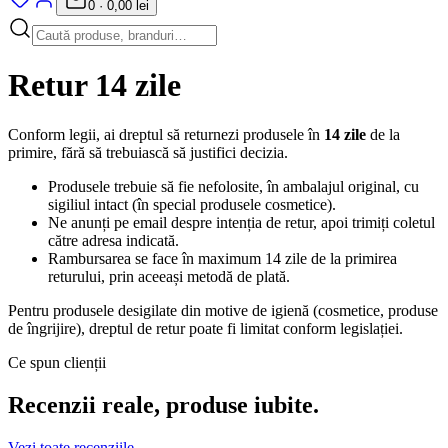
0
·
0,00 lei
Retur 14 zile
Conform legii, ai dreptul să returnezi produsele în
14 zile
de la
primire, fără să trebuiască să justifici decizia.
Produsele trebuie să fie nefolosite, în ambalajul original, cu
sigiliul intact (în special produsele cosmetice).
Ne anunți pe email despre intenția de retur, apoi trimiți coletul
către adresa indicată.
Rambursarea se face în maximum 14 zile de la primirea
returului, prin aceeași metodă de plată.
Pentru produsele desigilate din motive de igienă (cosmetice, produse
de îngrijire), dreptul de retur poate fi limitat conform legislației.
Ce spun clienții
Recenzii reale, produse iubite.
Vezi toate recenziile →