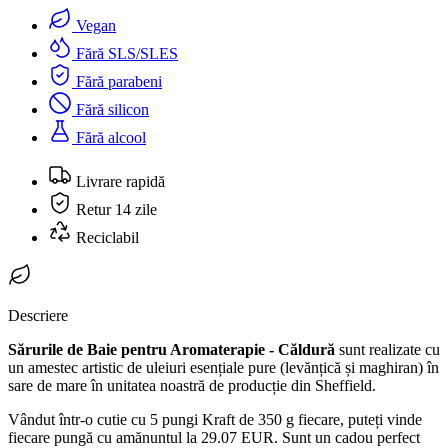
Vegan
Fără SLS/SLES
Fără parabeni
Fără silicon
Fără alcool
Livrare rapidă
Retur 14 zile
Reciclabil
Descriere
Sărurile de Baie pentru Aromaterapie - Căldură
sunt realizate cu
un amestec artistic de uleiuri esențiale pure (levănțică și maghiran) în
sare de mare în unitatea noastră de producție din Sheffield.
Vândut într-o cutie cu 5 pungi Kraft de 350 g fiecare, puteți vinde
fiecare pungă cu amănuntul la 29.07 EUR. Sunt un cadou perfect