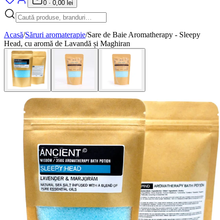
0
·
0,00 lei
Acasă
/
Săruri aromaterapie
/
Sare de Baie Aromatherapy - Sleepy
Head, cu aromă de Lavandă și Maghiran