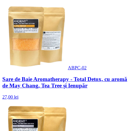
ABPC-02
Sare de Baie Aromatherapy - Total Detox, cu aromă
de May Chang, Tea Tree și Ienupăr
27,00 lei