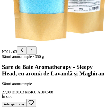
N°
01
/
03
Săruri aromaterapie
·
350 g
Sare de Baie Aromatherapy - Sleepy
Head, cu aromă de Lavandă și Maghiran
Săruri aromaterapie.
27,00 lei
30,63 lei
SKU
ABPC-08
În stoc
Adaugă în coș