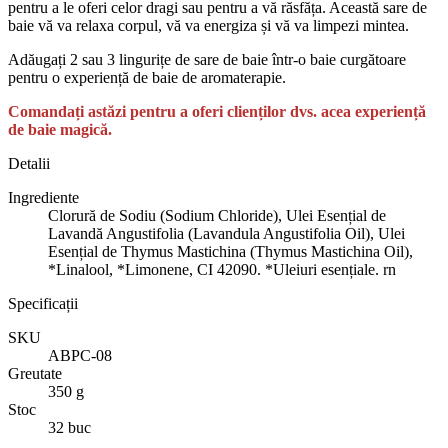
pentru a le oferi celor dragi sau pentru a vă răsfăța. Această sare de
baie vă va relaxa corpul, vă va energiza și vă va limpezi mintea.
Adăugați 2 sau 3 lingurițe de sare de baie într-o baie curgătoare
pentru o experiență de baie de aromaterapie.
Comandați astăzi pentru a oferi clienților dvs. acea experiență
de baie magică.
Detalii
Ingrediente
Clorură de Sodiu (Sodium Chloride), Ulei Esențial de
Lavandă Angustifolia (Lavandula Angustifolia Oil), Ulei
Esențial de Thymus Mastichina (Thymus Mastichina Oil),
*Linalool, *Limonene, CI 42090. *Uleiuri esențiale. rn
Specificații
SKU
ABPC-08
Greutate
350 g
Stoc
32 buc