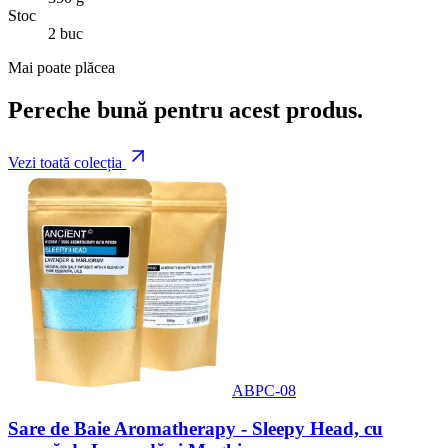
Stoc
2 buc
Mai poate plăcea
Pereche bună pentru acest produs.
Vezi toată colecția
ABPC-08
Sare de Baie Aromatherapy - Sleepy Head, cu