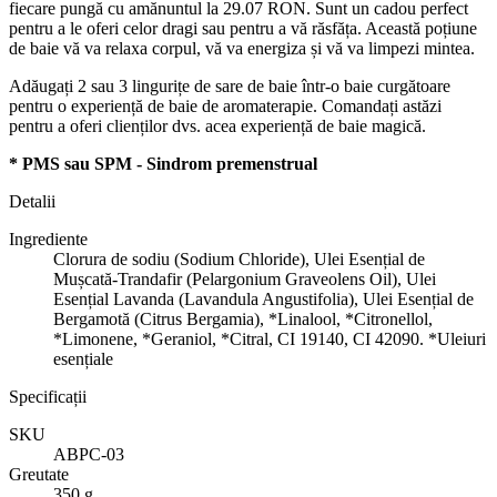
fiecare pungă cu amănuntul la 29.07 RON. Sunt un cadou perfect
pentru a le oferi celor dragi sau pentru a vă răsfăța. Această poțiune
de baie vă va relaxa corpul, vă va energiza și vă va limpezi mintea.
Adăugați 2 sau 3 lingurițe de sare de baie într-o baie curgătoare
pentru o experiență de baie de aromaterapie. Comandați astăzi
pentru a oferi clienților dvs. acea experiență de baie magică.
* PMS sau SPM - Sindrom premenstrual
Detalii
Ingrediente
Clorura de sodiu (Sodium Chloride), Ulei Esențial de
Mușcată-Trandafir (Pelargonium Graveolens Oil), Ulei
Esențial Lavanda (Lavandula Angustifolia), Ulei Esențial de
Bergamotă (Citrus Bergamia), *Linalool, *Citronellol,
*Limonene, *Geraniol, *Citral, CI 19140, CI 42090. *Uleiuri
esențiale
Specificații
SKU
ABPC-03
Greutate
350 g