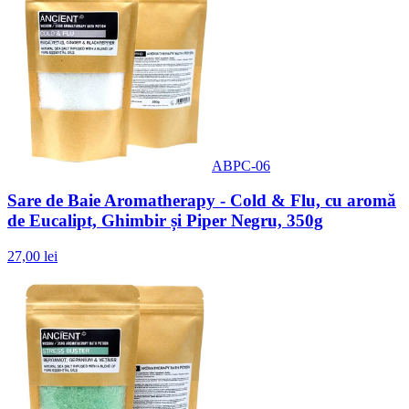
ABPC-06
Sare de Baie Aromatherapy - Cold & Flu, cu aromă
de Eucalipt, Ghimbir și Piper Negru, 350g
27,00 lei