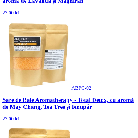
aromă de Lavandă și Maghiran
27,00 lei
ABPC-02
Sare de Baie Aromatherapy - Total Detox, cu aromă
de May Chang, Tea Tree și Ienupăr
27,00 lei