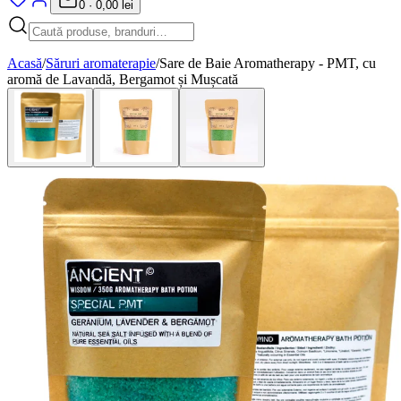
0
·
0,00 lei
Acasă
/
Săruri aromaterapie
/
Sare de Baie Aromatherapy - PMT, cu
aromă de Lavandă, Bergamot și Mușcată