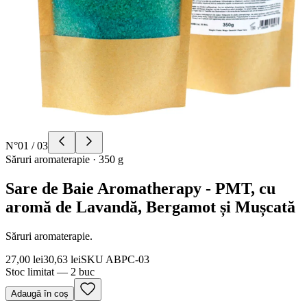
N°
01
/
03
Săruri aromaterapie
·
350 g
Sare de Baie Aromatherapy - PMT, cu
aromă de Lavandă, Bergamot și Mușcată
Săruri aromaterapie.
27,00 lei
30,63 lei
SKU
ABPC-03
Stoc limitat — 2 buc
Adaugă în coș