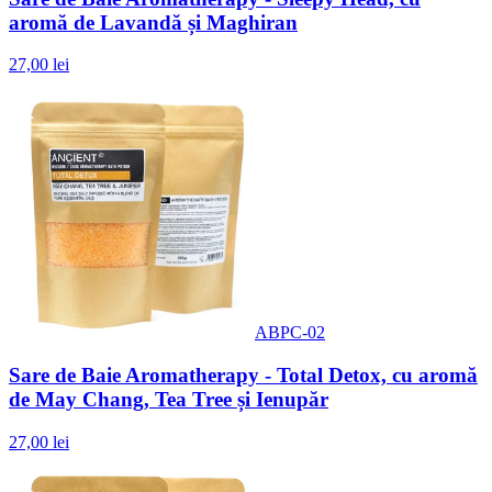
aromă de Lavandă și Maghiran
27,00 lei
ABPC-02
Sare de Baie Aromatherapy - Total Detox, cu aromă
de May Chang, Tea Tree și Ienupăr
27,00 lei