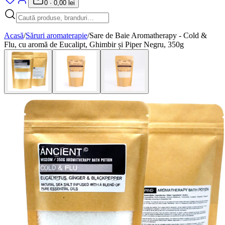
0
·
0,00 lei
Acasă
/
Săruri aromaterapie
/
Sare de Baie Aromatherapy - Cold &
Flu, cu aromă de Eucalipt, Ghimbir și Piper Negru, 350g