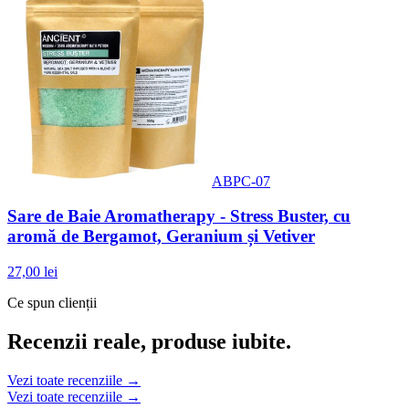
ABPC-07
Sare de Baie Aromatherapy - Stress Buster, cu
aromă de Bergamot, Geranium și Vetiver
27,00 lei
Ce spun clienții
Recenzii reale, produse iubite.
Vezi toate recenziile →
Vezi toate recenziile →