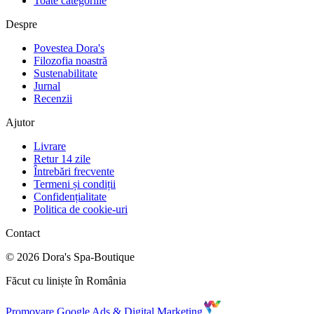
Toate categoriile
Despre
Povestea Dora's
Filozofia noastră
Sustenabilitate
Jurnal
Recenzii
Ajutor
Livrare
Retur 14 zile
Întrebări frecvente
Termeni și condiții
Confidențialitate
Politica de cookie-uri
Contact
©
2026
Dora's Spa-Boutique
Făcut cu liniște în România
Promovare Google Ads & Digital Marketing