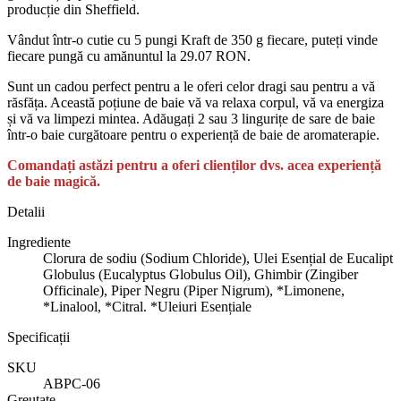
producție din Sheffield.
Vândut într-o cutie cu 5 pungi Kraft de 350 g fiecare, puteți vinde
fiecare pungă cu amănuntul la 29.07 RON.
Sunt un cadou perfect pentru a le oferi celor dragi sau pentru a vă
răsfăța. Această poțiune de baie vă va relaxa corpul, vă va energiza
și vă va limpezi mintea. Adăugați 2 sau 3 lingurițe de sare de baie
într-o baie curgătoare pentru o experiență de baie de aromaterapie.
Comandați astăzi pentru a oferi clienților dvs. acea experiență
de baie magică.
Detalii
Ingrediente
Clorura de sodiu (Sodium Chloride), Ulei Esențial de Eucalipt
Globulus (Eucalyptus Globulus Oil), Ghimbir (Zingiber
Officinale), Piper Negru (Piper Nigrum), *Limonene,
*Linalool, *Citral. *Uleiuri Esențiale
Specificații
SKU
ABPC-06
Greutate