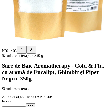
N°
01
/
03
Săruri aromaterapie
·
350 g
Sare de Baie Aromatherapy - Cold & Flu,
cu aromă de Eucalipt, Ghimbir și Piper
Negru, 350g
Săruri aromaterapie.
27,00 lei
30,63 lei
SKU
ABPC-06
În stoc