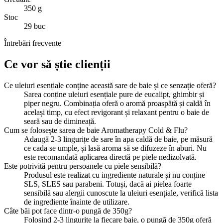
350 g
Stoc
29 buc
Întrebări frecvente
Ce vor să știe clienții
Ce uleiuri esențiale conține această sare de baie și ce senzație oferă?
Sarea conține uleiuri esențiale pure de eucalipt, ghimbir și
piper negru. Combinația oferă o aromă proaspătă și caldă în
același timp, cu efect revigorant și relaxant pentru o baie de
seară sau de dimineață.
Cum se folosește sarea de baie Aromatherapy Cold & Flu?
Adaugă 2-3 lingurițe de sare în apa caldă de baie, pe măsură
ce cada se umple, și lasă aroma să se difuzeze în aburi. Nu
este recomandată aplicarea directă pe piele nedizolvată.
Este potrivită pentru persoanele cu piele sensibilă?
Produsul este realizat cu ingrediente naturale și nu conține
SLS, SLES sau parabeni. Totuși, dacă ai pielea foarte
sensibilă sau alergii cunoscute la uleiuri esențiale, verifică lista
de ingrediente înainte de utilizare.
Câte băi pot face dintr-o pungă de 350g?
Folosind 2-3 lingurițe la fiecare baie, o pungă de 350g oferă