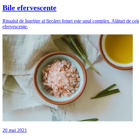
Bile efervescente
Ritualul de îngrijire al fiecărei femei este unul complex. Alături de cel
efervescente.
20 mai 2021