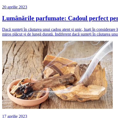
20 aprilie 2023
Lumânările parfumate: Cadoul perfect pen
Dacă sunteți în căutarea unui cadou atent și unic, luați în considerare 
miros plăcut și de lungă durată. Indiferent dacă sunteți în căutarea u
17 aprilie 2023