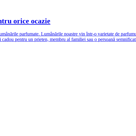
tru orice ocazie
lumânările parfumate. Lumânările noastre vin într-o varietate de parfumuri
nui cadou pentru un prieten, membru al familiei sau o persoană semnifica