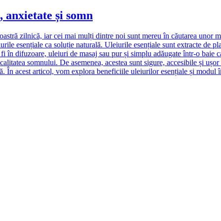
, anxietate și somn
oastră zilnică, iar cei mai mulți dintre noi sunt mereu în căutarea unor
le esențiale ca soluție naturală. Uleiurile esențiale sunt extracte de pla
r fi în difuzoare, uleiuri de masaj sau pur și simplu adăugate într-o baie 
calitatea somnului. De asemenea, acestea sunt sigure, accesibile și ușor d
 În acest articol, vom explora beneficiile uleiurilor esențiale și modul în