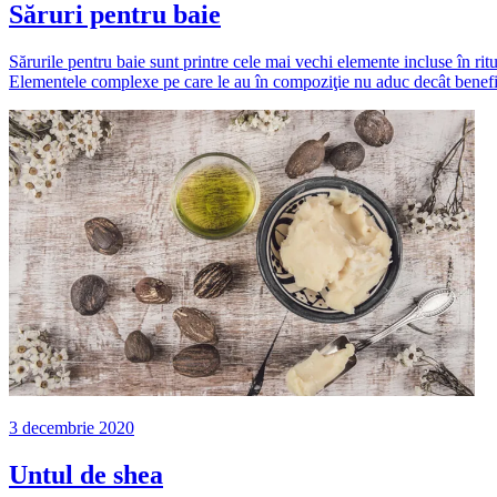
Săruri pentru baie
Sărurile pentru baie sunt printre cele mai vechi elemente incluse în ritu
Elementele complexe pe care le au în compoziţie nu aduc decât benefici
3 decembrie 2020
Untul de shea