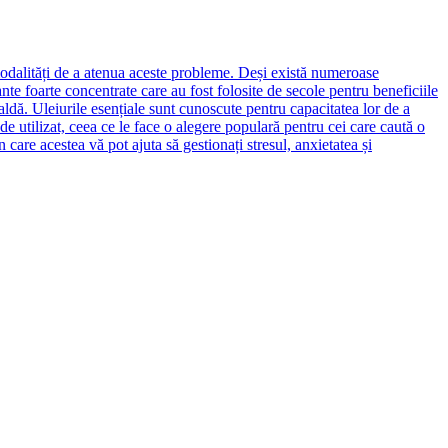
 modalități de a atenua aceste probleme. Deși există numeroase
nte foarte concentrate care au fost folosite de secole pentru beneficiile
caldă. Uleiurile esențiale sunt cunoscute pentru capacitatea lor de a
e utilizat, ceea ce le face o alegere populară pentru cei care caută o
 care acestea vă pot ajuta să gestionați stresul, anxietatea și