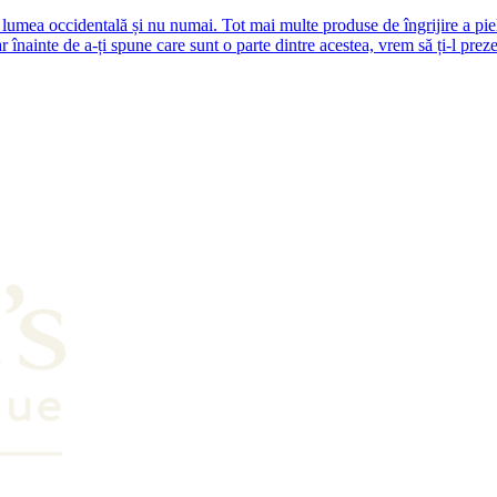
n lumea occidentală și nu numai. Tot mai multe produse de îngrijire a pie
înainte de a-ți spune care sunt o parte dintre acestea, vrem să ți-l prez