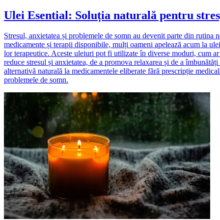
Ulei Esential: Soluția naturală pentru stres
Stresul, anxietatea și problemele de somn au devenit parte din rutina n
medicamente și terapii disponibile, mulți oameni apelează acum la uleiuri
lor terapeutice. Aceste uleiuri pot fi utilizate în diverse moduri, cum a
reduce stresul și anxietatea, de a promova relaxarea și de a îmbunătăți 
alternativă naturală la medicamentele eliberate fără prescripție medicală.
problemele de somn.