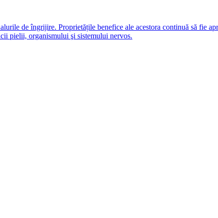
alurile de îngrijire. Proprietățile benefice ale acestora continuă să fie a
i pielii, organismului şi sistemului nervos.