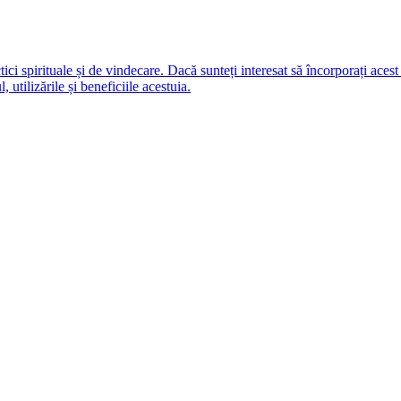
tici spirituale și de vindecare. Dacă sunteți interesat să încorporați aces
 utilizările și beneficiile acestuia.