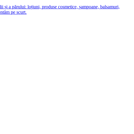
lii și a părului: loțiuni, produse cosmetice, șampoane, balsamuri,
entăm pe scurt.