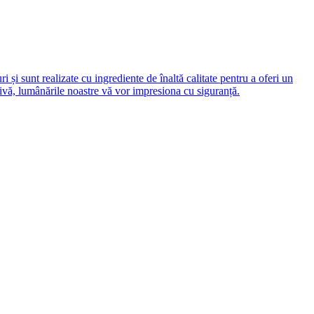
 și sunt realizate cu ingrediente de înaltă calitate pentru a oferi un
tivă, lumânările noastre vă vor impresiona cu siguranță.