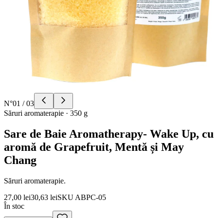
N°
01
/
03
Săruri aromaterapie
·
350 g
Sare de Baie Aromatherapy- Wake Up, cu
aromă de Grapefruit, Mentă și May
Chang
Săruri aromaterapie.
27,00 lei
30,63 lei
SKU
ABPC-05
În stoc