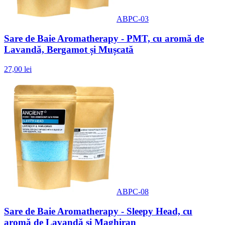
ABPC-03
Sare de Baie Aromatherapy - PMT, cu aromă de
Lavandă, Bergamot și Mușcată
27,00 lei
ABPC-08
Sare de Baie Aromatherapy - Sleepy Head, cu
aromă de Lavandă și Maghiran