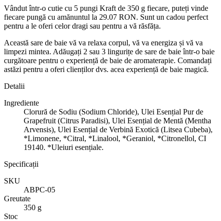
Vândut într-o cutie cu 5 pungi Kraft de 350 g fiecare, puteți vinde
fiecare pungă cu amănuntul la 29.07 RON. Sunt un cadou perfect
pentru a le oferi celor dragi sau pentru a vă răsfăța.
Această sare de baie vă va relaxa corpul, vă va energiza și vă va
limpezi mintea. Adăugați 2 sau 3 lingurițe de sare de baie într-o baie
curgătoare pentru o experiență de baie de aromaterapie. Comandați
astăzi pentru a oferi clienților dvs. acea experiență de baie magică.
Detalii
Ingrediente
Clorură de Sodiu (Sodium Chloride), Ulei Esențial Pur de
Grapefruit (Citrus Paradisi), Ulei Esențial de Mentă (Mentha
Arvensis), Ulei Esențial de Verbină Exotică (Litsea Cubeba),
*Limonene, *Citral, *Linalool, *Geraniol, *Citronellol, CI
19140. *Uleiuri esențiale.
Specificații
SKU
ABPC-05
Greutate
350 g
Stoc