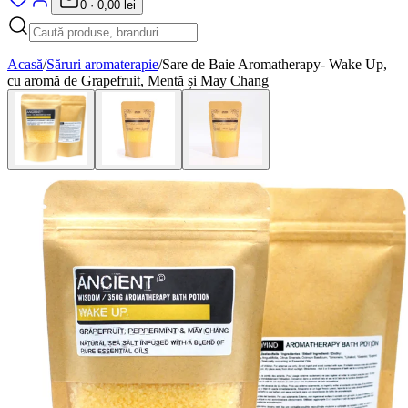
0
·
0,00 lei
Acasă
/
Săruri aromaterapie
/
Sare de Baie Aromatherapy- Wake Up,
cu aromă de Grapefruit, Mentă și May Chang