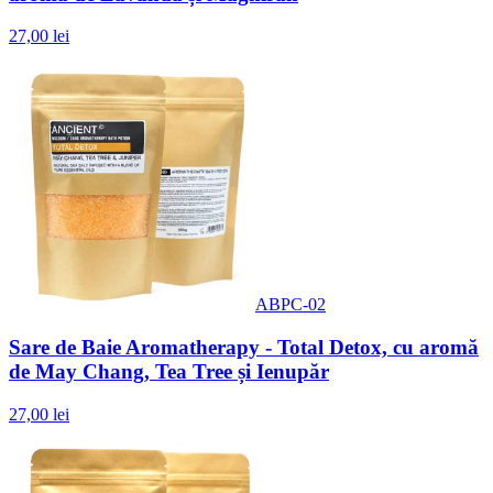
27,00 lei
ABPC-02
Sare de Baie Aromatherapy - Total Detox, cu aromă
de May Chang, Tea Tree și Ienupăr
27,00 lei