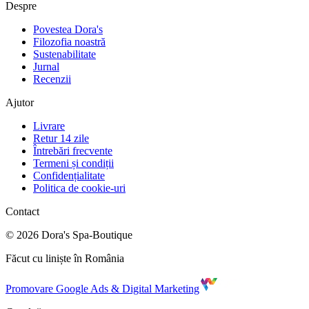
Despre
Povestea Dora's
Filozofia noastră
Sustenabilitate
Jurnal
Recenzii
Ajutor
Livrare
Retur 14 zile
Întrebări frecvente
Termeni și condiții
Confidențialitate
Politica de cookie-uri
Contact
©
2026
Dora's Spa-Boutique
Făcut cu liniște în România
Promovare Google Ads & Digital Marketing