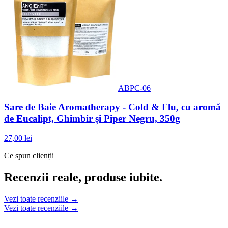
ABPC-06
Sare de Baie Aromatherapy - Cold & Flu, cu aromă
de Eucalipt, Ghimbir și Piper Negru, 350g
27,00 lei
Ce spun clienții
Recenzii reale, produse iubite.
Vezi toate recenziile →
Vezi toate recenziile →