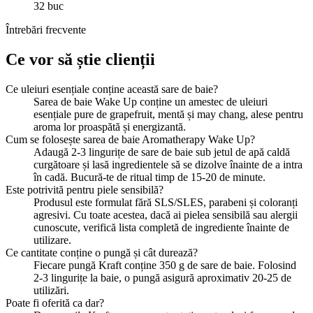
32 buc
Întrebări frecvente
Ce vor să știe clienții
Ce uleiuri esențiale conține această sare de baie?
Sarea de baie Wake Up conține un amestec de uleiuri
esențiale pure de grapefruit, mentă și may chang, alese pentru
aroma lor proaspătă și energizantă.
Cum se folosește sarea de baie Aromatherapy Wake Up?
Adaugă 2-3 lingurițe de sare de baie sub jetul de apă caldă
curgătoare și lasă ingredientele să se dizolve înainte de a intra
în cadă. Bucură-te de ritual timp de 15-20 de minute.
Este potrivită pentru piele sensibilă?
Produsul este formulat fără SLS/SLES, parabeni și coloranți
agresivi. Cu toate acestea, dacă ai pielea sensibilă sau alergii
cunoscute, verifică lista completă de ingrediente înainte de
utilizare.
Ce cantitate conține o pungă și cât durează?
Fiecare pungă Kraft conține 350 g de sare de baie. Folosind
2-3 lingurițe la baie, o pungă asigură aproximativ 20-25 de
utilizări.
Poate fi oferită ca dar?