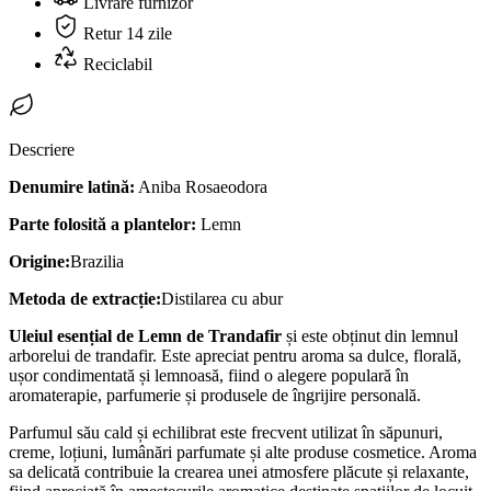
Livrare furnizor
Retur 14 zile
Reciclabil
Descriere
Denumire latină:
Aniba Rosaeodora
Parte folosită a plantelor:
Lemn
Origine:
Brazilia
Metoda de extracție:
Distilarea cu abur
Uleiul esențial de Lemn de Trandafir
și este obținut din lemnul
arborelui de trandafir. Este apreciat pentru aroma sa dulce, florală,
ușor condimentată și lemnoasă, fiind o alegere populară în
aromaterapie, parfumerie și produsele de îngrijire personală.
Parfumul său cald și echilibrat este frecvent utilizat în săpunuri,
creme, loțiuni, lumânări parfumate și alte produse cosmetice. Aroma
sa delicată contribuie la crearea unei atmosfere plăcute și relaxante,