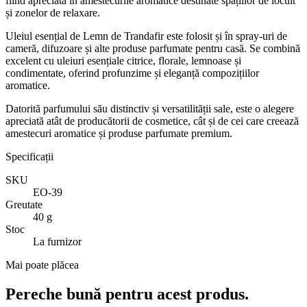
fiind apreciată în amestecurile aromatice destinate spațiilor de locuit
și zonelor de relaxare.
Uleiul esențial de Lemn de Trandafir este folosit și în spray-uri de
cameră, difuzoare și alte produse parfumate pentru casă. Se combină
excelent cu uleiuri esențiale citrice, florale, lemnoase și
condimentate, oferind profunzime și eleganță compozițiilor
aromatice.
Datorită parfumului său distinctiv și versatilității sale, este o alegere
apreciată atât de producătorii de cosmetice, cât și de cei care creează
amestecuri aromatice și produse parfumate premium.
Specificații
SKU
EO-39
Greutate
40 g
Stoc
La furnizor
Mai poate plăcea
Pereche bună pentru acest produs.