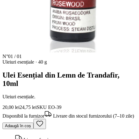
N°
01
/
01
Uleiuri esențiale
·
40 g
Ulei Esențial din Lemn de Trandafir,
10ml
Uleiuri esențiale.
20,00 lei
24,75 lei
SKU
EO-39
Disponibil la furnizor
Livrare din stocul furnizorului (7–10 zile)
Adaugă în coș