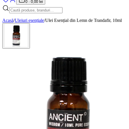
0
·
0,00 lei
Acasă
/
Uleiuri esențiale
/
Ulei Esențial din Lemn de Trandafir, 10ml