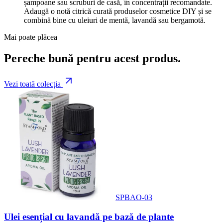
șampoane sau scruburi de casă, în concentrații recomandate.
Adaugă o notă citrică curată produselor cosmetice DIY și se
combină bine cu uleiuri de mentă, lavandă sau bergamotă.
Mai poate plăcea
Pereche bună pentru acest produs.
Vezi toată colecția
SPBAO-03
Ulei esențial cu lavandă pe bază de plante