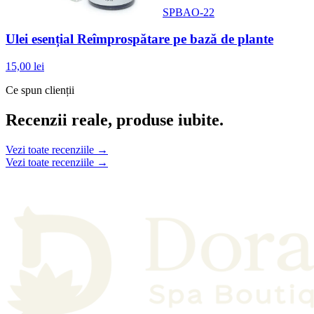
SPBAO-22
Ulei esențial Reîmprospătare pe bază de plante
15,00 lei
Ce spun clienții
Recenzii reale, produse iubite.
Vezi toate recenziile →
Vezi toate recenziile →