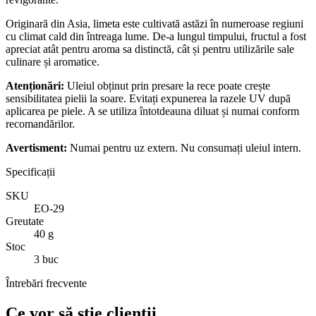
Originară din Asia, limeta este cultivată astăzi în numeroase regiuni
cu climat cald din întreaga lume. De-a lungul timpului, fructul a fost
apreciat atât pentru aroma sa distinctă, cât și pentru utilizările sale
culinare și aromatice.
Atenționări:
Uleiul obținut prin presare la rece poate crește
sensibilitatea pielii la soare. Evitați expunerea la razele UV după
aplicarea pe piele. A se utiliza întotdeauna diluat și numai conform
recomandărilor.
Avertisment:
Numai pentru uz extern. Nu consumați uleiul intern.
Specificații
SKU
EO-29
Greutate
40 g
Stoc
3 buc
Întrebări frecvente
Ce vor să știe clienții