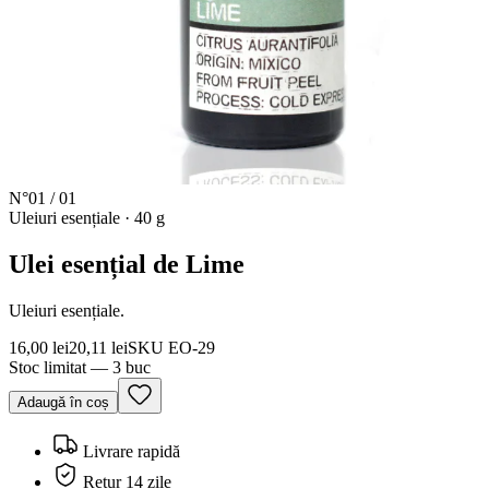
N°
01
/
01
Uleiuri esențiale
·
40 g
Ulei esențial de Lime
Uleiuri esențiale.
16,00 lei
20,11 lei
SKU
EO-29
Stoc limitat — 3 buc
Adaugă în coș
Livrare rapidă
Retur 14 zile