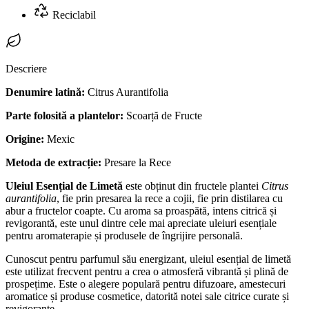
Reciclabil
Descriere
Denumire latină:
Citrus Aurantifolia
Parte folosită a plantelor:
Scoarță de Fructe
Origine:
Mexic
Metoda de extracție:
Presare la Rece
Uleiul Esențial de Limetă
este obținut din fructele plantei
Citrus
aurantifolia
, fie prin presarea la rece a cojii, fie prin distilarea cu
abur a fructelor coapte. Cu aroma sa proaspătă, intens citrică și
revigorantă, este unul dintre cele mai apreciate uleiuri esențiale
pentru aromaterapie și produsele de îngrijire personală.
Cunoscut pentru parfumul său energizant, uleiul esențial de limetă
este utilizat frecvent pentru a crea o atmosferă vibrantă și plină de
prospețime. Este o alegere populară pentru difuzoare, amestecuri
aromatice și produse cosmetice, datorită notei sale citrice curate și
revigorante.