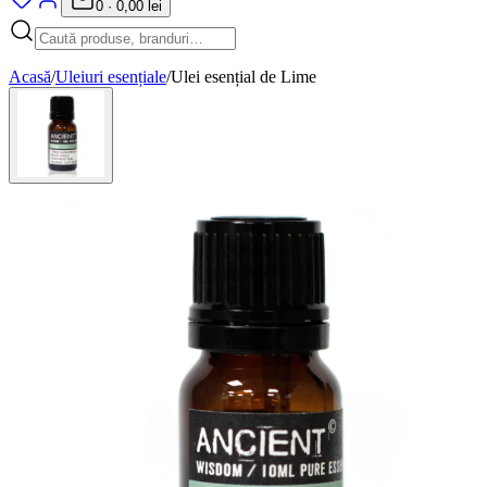
0
·
0,00 lei
Acasă
/
Uleiuri esențiale
/
Ulei esențial de Lime