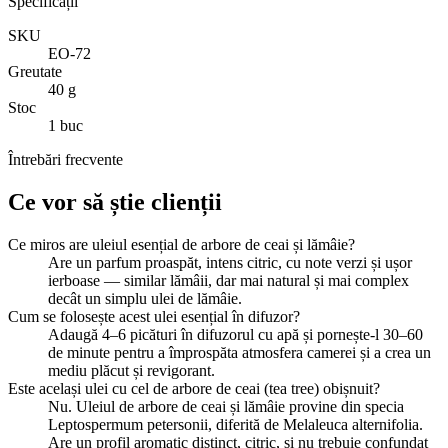
Specificații
SKU
EO-72
Greutate
40 g
Stoc
1 buc
Întrebări frecvente
Ce vor să știe clienții
Ce miros are uleiul esențial de arbore de ceai și lămâie?
Are un parfum proaspăt, intens citric, cu note verzi și ușor
ierboase — similar lămâii, dar mai natural și mai complex
decât un simplu ulei de lămâie.
Cum se folosește acest ulei esențial în difuzor?
Adaugă 4–6 picături în difuzorul cu apă și pornește-l 30–60
de minute pentru a împrospăta atmosfera camerei și a crea un
mediu plăcut și revigorant.
Este același ulei cu cel de arbore de ceai (tea tree) obișnuit?
Nu. Uleiul de arbore de ceai și lămâie provine din specia
Leptospermum petersonii, diferită de Melaleuca alternifolia.
Are un profil aromatic distinct, citric, și nu trebuie confundat