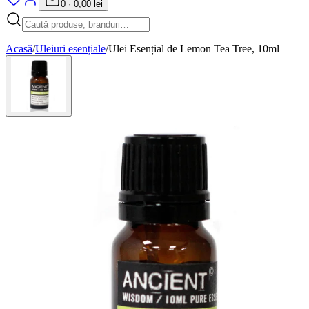
0
·
0,00 lei
Acasă
/
Uleiuri esențiale
/
Ulei Esențial de Lemon Tea Tree, 10ml