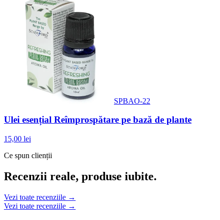
SPBAO-22
Ulei esențial Reîmprospătare pe bază de plante
15,00 lei
Ce spun clienții
Recenzii reale, produse iubite.
Vezi toate recenziile →
Vezi toate recenziile →