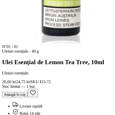
N°
01
/
01
Uleiuri esențiale
·
40 g
Ulei Esențial de Lemon Tea Tree, 10ml
Uleiuri esențiale.
20,00 lei
24,75 lei
SKU
EO-72
Stoc limitat — 1 buc
Adaugă în coș
Livrare rapidă
Retur 14 zile