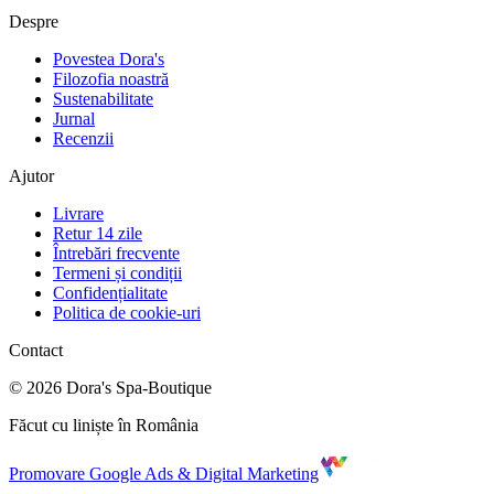
Despre
Povestea Dora's
Filozofia noastră
Sustenabilitate
Jurnal
Recenzii
Ajutor
Livrare
Retur 14 zile
Întrebări frecvente
Termeni și condiții
Confidențialitate
Politica de cookie-uri
Contact
©
2026
Dora's Spa-Boutique
Făcut cu liniște în România
Promovare Google Ads & Digital Marketing