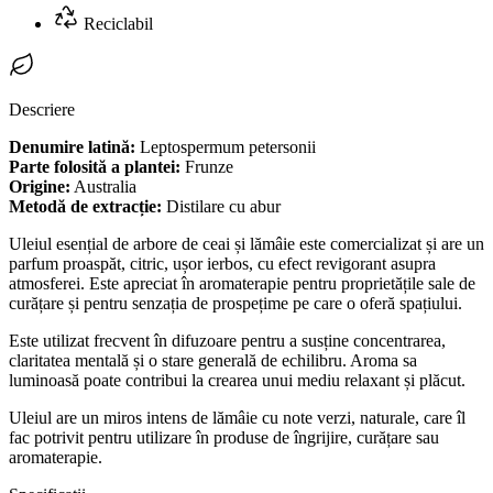
Reciclabil
Descriere
Denumire latină:
Leptospermum petersonii
Parte folosită a plantei:
Frunze
Origine:
Australia
Metodă de extracție:
Distilare cu abur
Uleiul esențial de arbore de ceai și lămâie este comercializat și are un
parfum proaspăt, citric, ușor ierbos, cu efect revigorant asupra
atmosferei. Este apreciat în aromaterapie pentru proprietățile sale de
curățare și pentru senzația de prospețime pe care o oferă spațiului.
Este utilizat frecvent în difuzoare pentru a susține concentrarea,
claritatea mentală și o stare generală de echilibru. Aroma sa
luminoasă poate contribui la crearea unui mediu relaxant și plăcut.
Uleiul are un miros intens de lămâie cu note verzi, naturale, care îl
fac potrivit pentru utilizare în produse de îngrijire, curățare sau
aromaterapie.