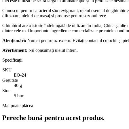
ulei este utilizat pe scară largă în aromaterapie și în produsele destinate
Cunoscut pentru caracterul său revigorant, uleiul esențial de ghimbir es
difuzoare, uleiuri de masaj și produse pentru sezonul rece.
Ghimbirul are o istorie îndelungată de utilizare în India, China și alte 
dintre cele mai importante ingrediente comercializate pe rutele condim
Atenționări:
Numai pentru uz extern. Evitați contactul cu ochii și pie
Avertisment:
Nu consumați uleiul intern.
Specificații
SKU
EO-24
Greutate
40 g
Stoc
5 buc
Mai poate plăcea
Pereche bună pentru acest produs.