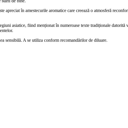
 stării de bine.
te apreciat în amestecurile aromatice care creează o atmosferă reconforta
regiuni asiatice, fiind menționat în numeroase texte tradiționale datorită v
entelor.
lea sensibilă. A se utiliza conform recomandărilor de diluare.