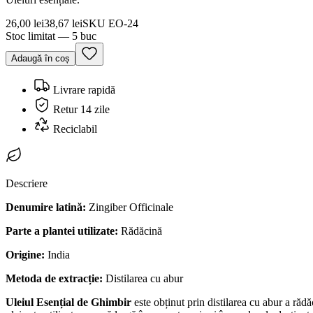
26,00 lei
38,67 lei
SKU
EO-24
Stoc limitat — 5 buc
Adaugă în coș
Livrare rapidă
Retur 14 zile
Reciclabil
Descriere
Denumire latină:
Zingiber Officinale
Parte a plantei utilizate:
Rădăcină
Origine:
India
Metoda de extracție:
Distilarea cu abur
Uleiul Esențial de Ghimbir
este obținut prin distilarea cu abur a rădă