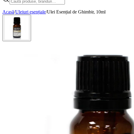
Acasă
/
Uleiuri esențiale
/
Ulei Esențial de Ghimbir, 10ml