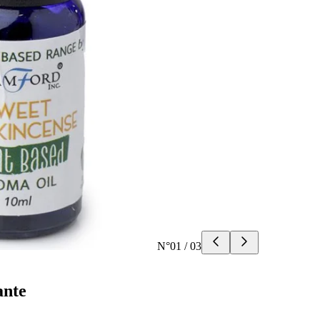
N°
01
/
03
ante