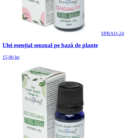
SPBAO-24
Ulei esențial senzual pe bază de plante
15,00 lei