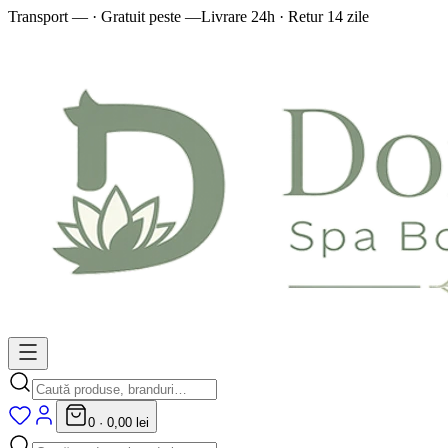
Transport — · Gratuit peste —
Livrare 24h · Retur 14 zile
0
·
0,00 lei