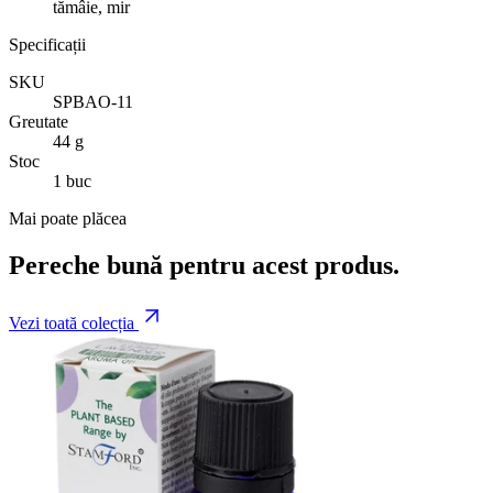
tămâie, mir
Specificații
SKU
SPBAO-11
Greutate
44 g
Stoc
1 buc
Mai poate plăcea
Pereche bună pentru acest produs.
Vezi toată colecția