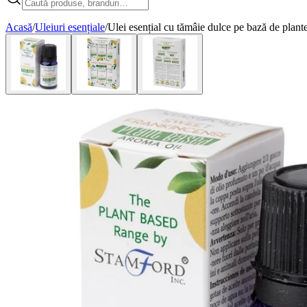
Acasă
/
Uleiuri esențiale
/
Ulei esențial cu tămâie dulce pe bază de plant