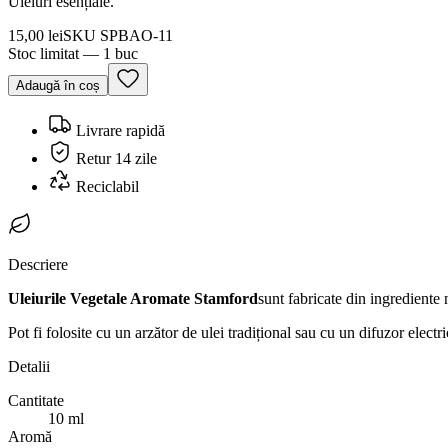
Uleiuri esențiale.
15,00 lei
SKU
SPBAO-11
Stoc limitat — 1 buc
Adaugă în coș
Livrare rapidă
Retur 14 zile
Reciclabil
Descriere
Uleiurile Vegetale Aromate Stamford
sunt fabricate din ingrediente
Pot fi folosite cu un arzător de ulei tradițional sau cu un difuzor electr
Detalii
Cantitate
10 ml
Aromă