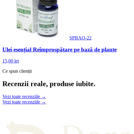
SPBAO-22
Ulei esențial Reîmprospătare pe bază de plante
15,00 lei
Ce spun clienții
Recenzii reale, produse iubite.
Vezi toate recenziile →
Vezi toate recenziile →