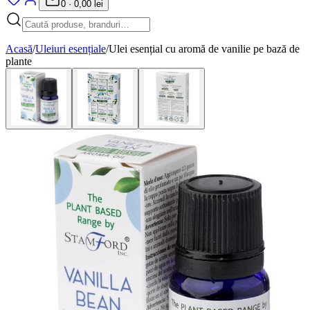
0
·
0,00 lei
Acasă
/
Uleiuri esențiale
/
Ulei esențial cu aromă de vanilie pe bază de
plante