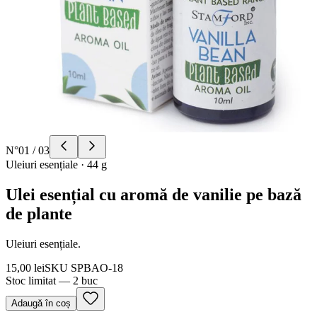
N°
01
/
03
Uleiuri esențiale
·
44 g
Ulei esențial cu aromă de vanilie pe bază
de plante
Uleiuri esențiale.
15,00 lei
SKU
SPBAO-18
Stoc limitat — 2 buc
Adaugă în coș