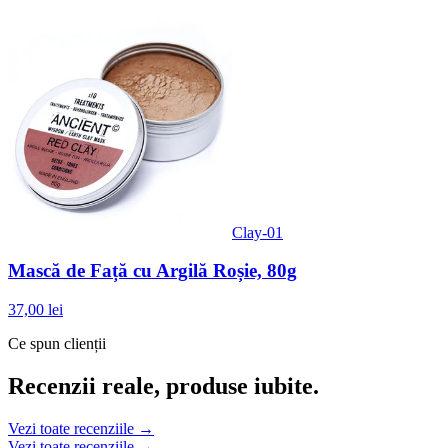
Clay-01
Mască de Față cu Argilă Roșie, 80g
37,00 lei
Ce spun clienții
Recenzii reale, produse iubite.
Vezi toate recenziile →
Vezi toate recenziile →