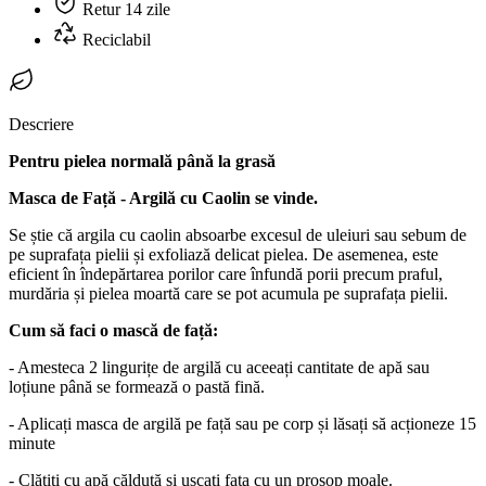
Retur 14 zile
Reciclabil
Descriere
Pentru pielea normală până la grasă
Masca de Față - Argilă cu Caolin se vinde.
Se știe că argila cu caolin absoarbe excesul de uleiuri sau sebum de
pe suprafața pielii și exfoliază delicat pielea. De asemenea, este
eficient în îndepărtarea porilor care înfundă porii precum praful,
murdăria și pielea moartă care se pot acumula pe suprafața pielii.
Cum să faci o mască de față:
- Amesteca 2 lingurițe de argilă cu aceeați cantitate de apă sau
loțiune până se formează o pastă fină.
- Aplicați masca de argilă pe față sau pe corp și lăsați să acționeze 15
minute
- Clătiți cu apă călduță și uscați fața cu un prosop moale.