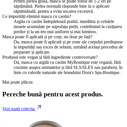
Pentru pielea grasă, masca se poate folosi de 1-2 ori pe
săptămână. Pielea normală răspunde bine la o aplicare
săptămânală, pentru a evita uscarea excesivă.
Ce impurități elimină masca cu caolin?
Argila cu caolin îndepărtează praful, murdăria și celulele
moarte acumulate pe suprafața pielii, contribuind la curățarea
porilor și la un ten mai uniform și mai luminos.
Masca poate fi aplicată și pe corp, nu doar pe față?
Da, masca poate fi aplicată și pe zone ale corpului predispuse
la impurități sau exces de sebum, urmând același procedeu de
preparare și aplicare.
Produsul este vegan și fără ingrediente controversate?
Da, masca cu argilă cu caolin MyBoutique este vegană, fără
cruzime asupra animalelor și fără SLS/SLES sau parabeni, în
linie cu valorile naturale ale brandului Dora's Spa-Boutique.
Mai poate plăcea
Pereche bună pentru acest produs.
Vezi toată colecția