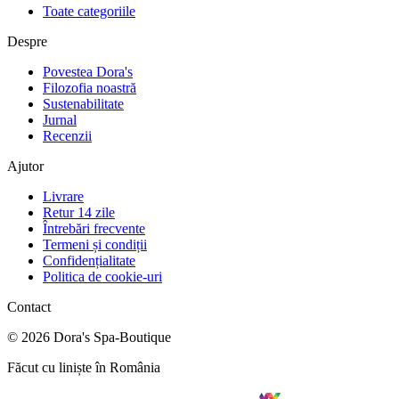
Toate categoriile
Despre
Povestea Dora's
Filozofia noastră
Sustenabilitate
Jurnal
Recenzii
Ajutor
Livrare
Retur 14 zile
Întrebări frecvente
Termeni și condiții
Confidențialitate
Politica de cookie-uri
Contact
©
2026
Dora's Spa-Boutique
Făcut cu liniște în România