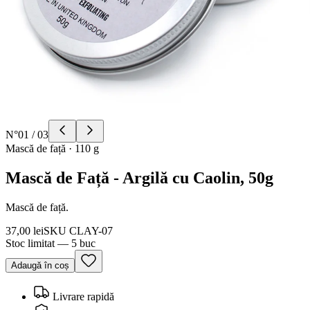
N°
01
/
03
Mască de față
·
110 g
Mască de Față - Argilă cu Caolin, 50g
Mască de față.
37,00 lei
SKU
CLAY-07
Stoc limitat — 5 buc
Adaugă în coș
Livrare rapidă