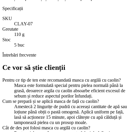
Specificații
SKU
CLAY-07
Greutate
110 g
Stoc
5 buc
Întrebări frecvente
Ce vor să știe clienții
Pentru ce tip de ten este recomandată masca cu argilă cu caolin?
Masca este formulată special pentru pielea normală până la
grasă, deoarece argila cu caolin absoarbe eficient excesul de
sebum și reduce aspectul porilor înfundați.
Cum se prepară și se aplică masca de față cu caolin?
Amestecă 2 lingurițe de pudră cu aceeași cantitate de apă sau
loțiune până obții o pastă omogenă. Aplică uniform pe față,
lasă să acționeze 15 minute, apoi clătește cu apă călduță și
tamponează pielea cu un prosop moale.
Cât de des pot folosi masca cu argilă cu caolin?