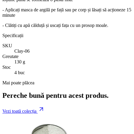
- Aplicați masca de argilă pe față sau pe corp și lăsați să acționeze 15
minute
- Clătiți cu apă călduță și uscați fața cu un prosop moale.
Specificații
SKU
Clay-06
Greutate
130 g
Stoc
4 buc
Mai poate plăcea
Pereche bună pentru acest produs.
Vezi toată colecția