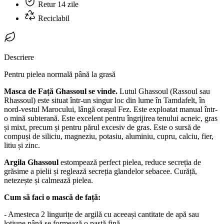
Retur 14 zile
Reciclabil
Descriere
Pentru pielea normală până la grasă
Masca de Față Ghassoul se vinde.
Lutul Ghassoul (Rassoul sau
Rhassoul) este situat într-un singur loc din lume în Tamdafelt, în
nord-vestul Marocului, lângă orașul Fez. Este exploatat manual într-
o mină subterană. Este excelent pentru îngrijirea tenului acneic, gras
și mixt, precum și pentru părul excesiv de gras. Este o sursă de
compuși de siliciu, magneziu, potasiu, aluminiu, cupru, calciu, fier,
litiu și zinc.
Argila Ghassou
l
estompează perfect pielea, reduce secreția de
grăsime a pielii și reglează secreția glandelor sebacee. Curăță,
netezește și calmează pielea.
Cum să faci o mască de față:
- Amesteca 2 lingurițe de argilă cu aceeași cantitate de apă sau
loțiune până se formează o pastă fină.