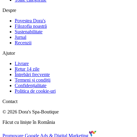
Despre
Povestea Dora's
Filozofia noastră
Sustenabilitate
Jurnal
Recenzii
Ajutor
Livrare
Retur 14 zile
Întrebări frecvente
Termeni și condiții
Confidențialitate
Politica de cookie-uri
Contact
©
2026
Dora's Spa-Boutique
Făcut cu liniște în România
Promovare Google Ads & Digital Marketing