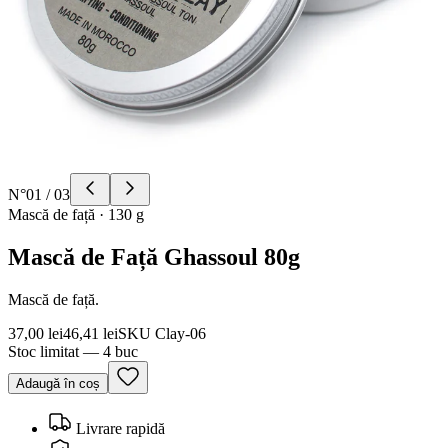
N°
01
/
03
Mască de față
·
130 g
Mască de Față Ghassoul 80g
Mască de față.
37,00 lei
46,41 lei
SKU
Clay-06
Stoc limitat — 4 buc
Adaugă în coș
Livrare rapidă