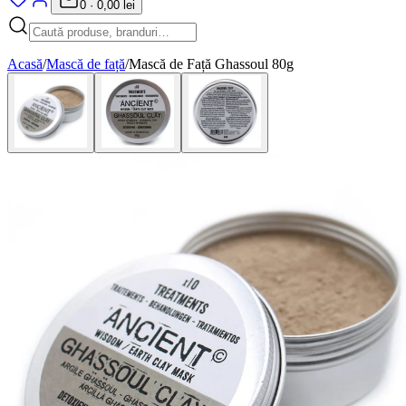
0
·
0,00 lei
Acasă
/
Mască de față
/
Mască de Față Ghassoul 80g