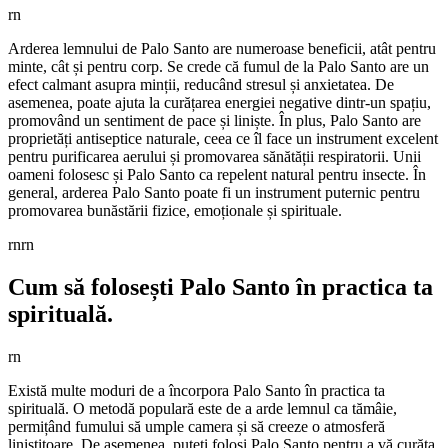
rn
Arderea lemnului de Palo Santo are numeroase beneficii, atât pentru
minte, cât și pentru corp. Se crede că fumul de la Palo Santo are un
efect calmant asupra minții, reducând stresul și anxietatea. De
asemenea, poate ajuta la curățarea energiei negative dintr-un spațiu,
promovând un sentiment de pace și liniște. În plus, Palo Santo are
proprietăți antiseptice naturale, ceea ce îl face un instrument excelent
pentru purificarea aerului și promovarea sănătății respiratorii. Unii
oameni folosesc și Palo Santo ca repelent natural pentru insecte. În
general, arderea Palo Santo poate fi un instrument puternic pentru
promovarea bunăstării fizice, emoționale și spirituale.
rnrn
Cum să folosești Palo Santo în practica ta
spirituală.
rn
Există multe moduri de a încorpora Palo Santo în practica ta
spirituală. O metodă populară este de a arde lemnul ca tămâie,
permițând fumului să umple camera și să creeze o atmosferă
liniştitoare. De asemenea, puteți folosi Palo Santo pentru a vă curăța