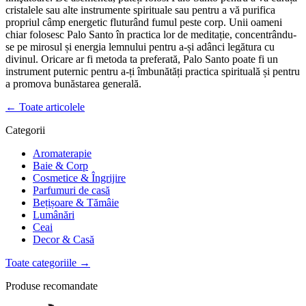
cristalele sau alte instrumente spirituale sau pentru a vă purifica
propriul câmp energetic fluturând fumul peste corp. Unii oameni
chiar folosesc Palo Santo în practica lor de meditație, concentrându-
se pe mirosul și energia lemnului pentru a-și adânci legătura cu
divinul. Oricare ar fi metoda ta preferată, Palo Santo poate fi un
instrument puternic pentru a-ți îmbunătăți practica spirituală și pentru
a promova bunăstarea generală.
← Toate articolele
Categorii
Aromaterapie
Baie & Corp
Cosmetice & Îngrijire
Parfumuri de casă
Bețișoare & Tămâie
Lumânări
Ceai
Decor & Casă
Toate categoriile →
Produse recomandate