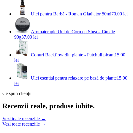
Ulei pentru Barbă - Roman Gladiator 50ml
70,00 lei
Aromaterapie Unt de Corp cu Shea - Tămâie
90g
37,00 lei
Conuri Backflow din plante - Patchuli picant
15,00
lei
Ulei esențial pentru relaxare pe bază de plante
15,00
lei
Ce spun clienții
Recenzii reale, produse iubite.
Vezi toate recenziile →
Vezi toate recenziile →