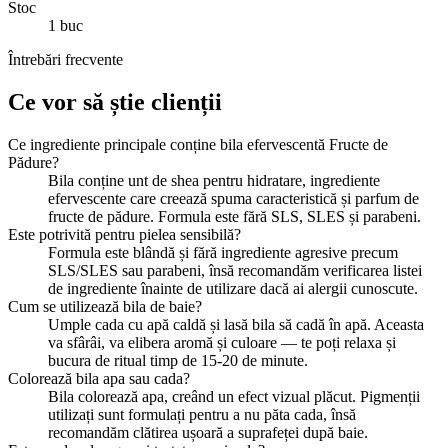
Stoc
1 buc
Întrebări frecvente
Ce vor să știe clienții
Ce ingrediente principale conține bila efervescentă Fructe de
Pădure?
Bila conține unt de shea pentru hidratare, ingrediente
efervescente care creează spuma caracteristică și parfum de
fructe de pădure. Formula este fără SLS, SLES și parabeni.
Este potrivită pentru pielea sensibilă?
Formula este blândă și fără ingrediente agresive precum
SLS/SLES sau parabeni, însă recomandăm verificarea listei
de ingrediente înainte de utilizare dacă ai alergii cunoscute.
Cum se utilizează bila de baie?
Umple cada cu apă caldă și lasă bila să cadă în apă. Aceasta
va sfârâi, va elibera aromă și culoare — te poți relaxa și
bucura de ritual timp de 15-20 de minute.
Colorează bila apa sau cada?
Bila colorează apa, creând un efect vizual plăcut. Pigmenții
utilizați sunt formulați pentru a nu păta cada, însă
recomandăm clătirea ușoară a suprafeței după baie.