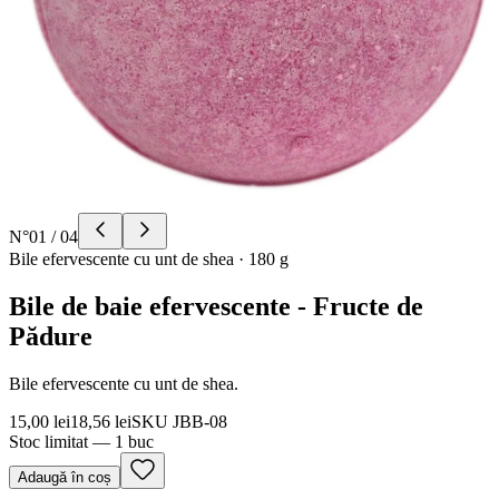
N°
01
/
04
Bile efervescente cu unt de shea
·
180 g
Bile de baie efervescente - Fructe de
Pădure
Bile efervescente cu unt de shea.
15,00 lei
18,56 lei
SKU
JBB-08
Stoc limitat — 1 buc
Adaugă în coș