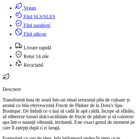
Vegan
Fără SLS/SLES
Fără parabeni
Fără silicon
Livrare rapidă
Retur 14 zile
Reciclabil
Descriere
Transformă baia de seară într-un ritual senzorial plin de culoare și
aromă cu bila efervescentă Fructe de Pădure de la Dora's Spa-
Boutique. De îndată ce o lași să cadă în apă caldă, începe să sfârâie,
să elibereze tonuri dulci-acidulate de fructe de pădure și să coloreze
apa într-o nuanță vibrantă, invitantă. Este exact genul de moment pe
care îl aștepți după o zi lungă.
Formulată cu unt de shea, bila hidratează pielea în timp ce te