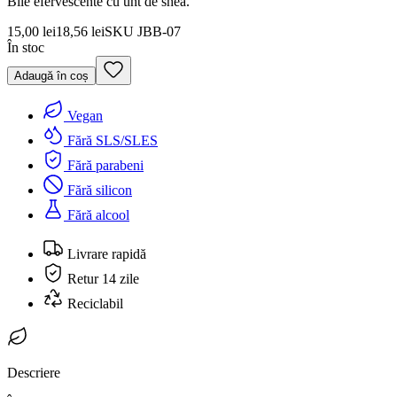
Bile efervescente cu unt de shea.
15,00 lei
18,56 lei
SKU
JBB-07
În stoc
Adaugă în coș
Vegan
Fără SLS/SLES
Fără parabeni
Fără silicon
Fără alcool
Livrare rapidă
Retur 14 zile
Reciclabil
Descriere