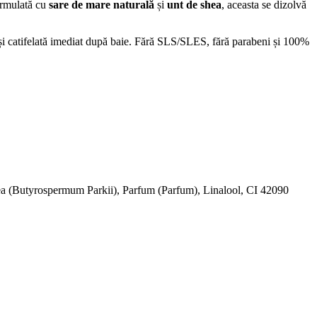
ormulată cu
sare de mare naturală
și
unt de shea
, aceasta se dizolvă
 și catifelată imediat după baie. Fără SLS/SLES, fără parabeni și 100%
hea (Butyrospermum Parkii), Parfum (Parfum), Linalool, CI 42090