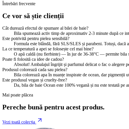
Întrebări frecvente
Ce vor să știe clienții
Cât durează efectul de spumare al bilei de baie?
Bila spumează activ timp de aproximativ 2-3 minute după ce intr
Este potrivită pentru pielea sensibilă?
Formula este blândă, fără SLS/SLES și parabeni. Totuși, dacă a
La ce temperatură a apei se folosește cel mai bine?
O apă caldă (nu fierbinte) — în jur de 36-38°C — permite bila să
Poate fi folosită ca idee de cadou?
Absolut! Ambalajul îngrijit și parfumul delicat o fac o alegere p
Produsul colorează cada sau pielea?
Bila colorează apa în nuanțe inspirate de ocean, dar pigmenții ut
Este produsul vegan și cruelty-free?
Da, bila de baie Ocean este 100% vegană și nu este testată pe 
Mai poate plăcea
Pereche bună pentru acest produs.
Vezi toată colecția