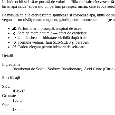
Închide ochii și lasă-te purtată de valuri —
Bila de baie efervescent
lin în apă caldă, eliberând un parfum proaspăt, marin, care evocă aerul 
Pe măsură ce bila efervescentă spumează și colorează apa, untul de she
vegan — un răsfăț curat, conștient, gândit pentru momente de liniște a
🌊 Parfum marin proaspăt, inspirat de ocean
💧 Sare de mare naturală — efect de catifelare
🧈 Unt de shea — hidratare vizibilă după baie
🌿 Formula vegană, fără SLS/SLES și parabeni
🎁 Cadou elegant pentru iubitorii de self-care
Detalii
Ingrediente
Bicarbonat de Sodiu (Sodium Bicarbonate), Acid Citric (Citri
Specificații
SKU
JBB-07
Greutate
180 g
Stoc
18 buc