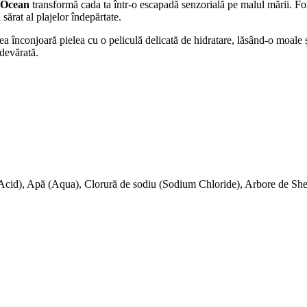
ă Ocean
transformă cada ta într-o escapadă senzorială pe malul mării. F
sărat al plajelor îndepărtate.
a înconjoară pielea cu o peliculă delicată de hidratare, lăsând-o moale
devărată.
c Acid), Apă (Aqua), Clorură de sodiu (Sodium Chloride), Arbore de S