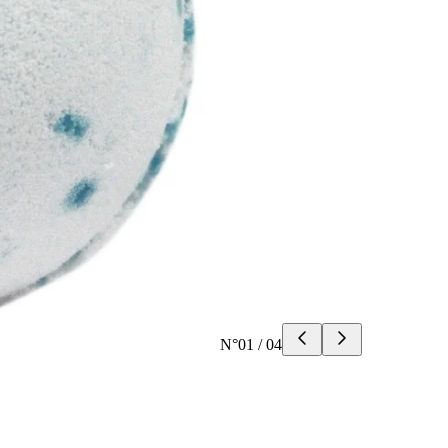
N°
01
/
04