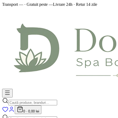
Transport — · Gratuit peste —
Livrare 24h · Retur 14 zile
0
·
0,00 lei