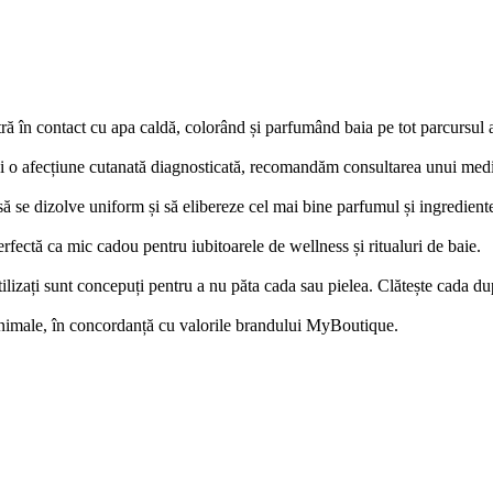
ă în contact cu apa caldă, colorând și parfumând baia pe tot parcursul a
i o afecțiune cutanată diagnosticată, recomandăm consultarea unui medic
 se dizolve uniform și să elibereze cel mai bine parfumul și ingrediente
erfectă ca mic cadou pentru iubitoarele de wellness și ritualuri de baie.
ilizați sunt concepuți pentru a nu păta cada sau pielea. Clătește cada du
animale, în concordanță cu valorile brandului MyBoutique.