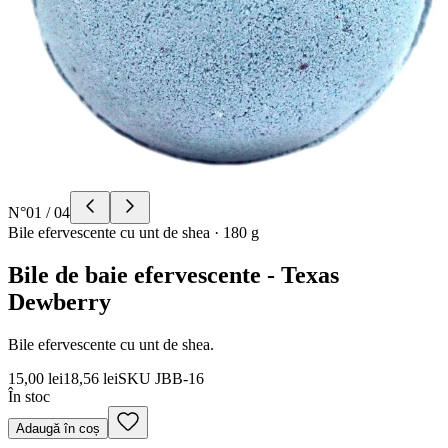
N°
01
/
04
Bile efervescente cu unt de shea
·
180 g
Bile de baie efervescente - Texas
Dewberry
Bile efervescente cu unt de shea.
15,00 lei
18,56 lei
SKU
JBB-16
În stoc
Adaugă în coș