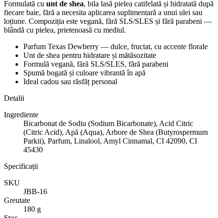
Formulată cu
unt de shea
, bila lasă pielea catifelată și hidratată după
fiecare baie, fără a necesita aplicarea suplimentară a unui ulei sau
loțiune. Compoziția este vegană, fără SLS/SLES și fără parabeni —
blândă cu pielea, prietenoasă cu mediul.
Parfum Texas Dewberry — dulce, fructat, cu accente florale
Unt de shea pentru hidratare și mătăsozitate
Formulă vegană, fără SLS/SLES, fără parabeni
Spumă bogată și culoare vibrantă în apă
Ideal cadou sau răsfăț personal
Detalii
Ingrediente
Bicarbonat de Sodiu (Sodium Bicarbonate), Acid Citric
(Citric Acid), Apă (Aqua), Arbore de Shea (Butyrospermum
Parkii), Parfum, Linalool, Amyl Cinnamal, CI 42090, CI
45430
Specificații
SKU
JBB-16
Greutate
180 g
Stoc