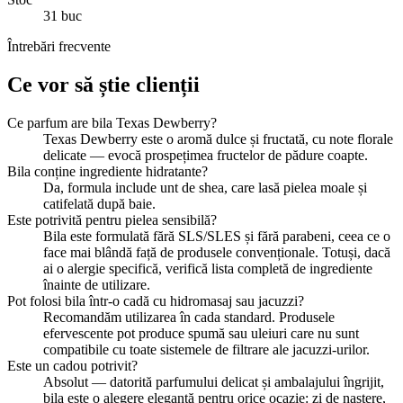
31 buc
Întrebări frecvente
Ce vor să știe clienții
Ce parfum are bila Texas Dewberry?
Texas Dewberry este o aromă dulce și fructată, cu note florale
delicate — evocă prospețimea fructelor de pădure coapte.
Bila conține ingrediente hidratante?
Da, formula include unt de shea, care lasă pielea moale și
catifelată după baie.
Este potrivită pentru pielea sensibilă?
Bila este formulată fără SLS/SLES și fără parabeni, ceea ce o
face mai blândă față de produsele convenționale. Totuși, dacă
ai o alergie specifică, verifică lista completă de ingrediente
înainte de utilizare.
Pot folosi bila într-o cadă cu hidromasaj sau jacuzzi?
Recomandăm utilizarea în cada standard. Produsele
efervescente pot produce spumă sau uleiuri care nu sunt
compatibile cu toate sistemele de filtrare ale jacuzzi-urilor.
Este un cadou potrivit?
Absolut — datorită parfumului delicat și ambalajului îngrijit,
bila este o alegere elegantă pentru orice ocazie: zi de naștere,