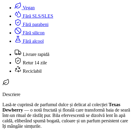
Vegan
Fără SLS/SLES
Fără parabeni
Fără silicon
Fără alcool
Livrare rapidă
Retur 14 zile
Reciclabil
Descriere
Lasă-te cuprinsă de parfumul dulce și delicat al colecției
Texas
Dewberry
— o notă fructată și florală care transformă baia de seară
într-un ritual de răsfăț pur. Bila efervescentă se dizolvă lent în apă
caldă, eliberând spumă bogată, culoare și un parfum persistent care
îți mângâie simțurile.