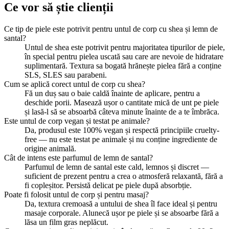
Ce vor să știe clienții
Ce tip de piele este potrivit pentru untul de corp cu shea și lemn de
santal?
Untul de shea este potrivit pentru majoritatea tipurilor de piele,
în special pentru pielea uscată sau care are nevoie de hidratare
suplimentară. Textura sa bogată hrănește pielea fără a conține
SLS, SLES sau parabeni.
Cum se aplică corect untul de corp cu shea?
Fă un duș sau o baie caldă înainte de aplicare, pentru a
deschide porii. Masează ușor o cantitate mică de unt pe piele
și lasă-l să se absoarbă câteva minute înainte de a te îmbrăca.
Este untul de corp vegan și testat pe animale?
Da, produsul este 100% vegan și respectă principiile cruelty-
free — nu este testat pe animale și nu conține ingrediente de
origine animală.
Cât de intens este parfumul de lemn de santal?
Parfumul de lemn de santal este cald, lemnos și discret —
suficient de prezent pentru a crea o atmosferă relaxantă, fără a
fi copleșitor. Persistă delicat pe piele după absorbție.
Poate fi folosit untul de corp și pentru masaj?
Da, textura cremoasă a untului de shea îl face ideal și pentru
masaje corporale. Alunecă ușor pe piele și se absoarbe fără a
lăsa un film gras neplăcut.