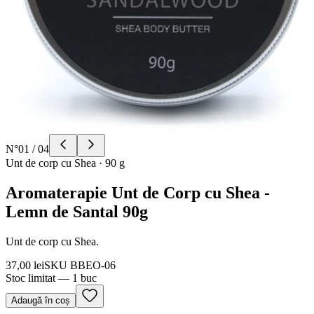
N°
01
/
04
Unt de corp cu Shea
·
90 g
Aromaterapie Unt de Corp cu Shea -
Lemn de Santal 90g
Unt de corp cu Shea.
37,00 lei
SKU
BBEO-06
Stoc limitat — 1 buc
Adaugă în coș