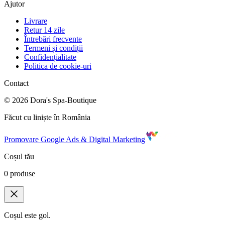
Ajutor
Livrare
Retur 14 zile
Întrebări frecvente
Termeni și condiții
Confidențialitate
Politica de cookie-uri
Contact
©
2026
Dora's Spa-Boutique
Făcut cu liniște în România
Promovare Google Ads & Digital Marketing
Coșul tău
0
produse
Coșul este gol.