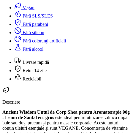
Vegan
Fără SLS/SLES
Fără parabeni
Fără silicon
Fără coloranți artificiali
Fără alcool
Livrare rapidă
Retur 14 zile
Reciclabil
Descriere
Ancient Wisdom Untul de Corp Shea pentru Aromaterapie 90g
- Lemn de Santal en- gros
este ideal pentru utilizarea zilnică după
baie sau duș, precum și pentru masaje corporale. Aceste unturi
conțin uleiuri esențiale și sunt VEGANE. Concentrația de vitamine