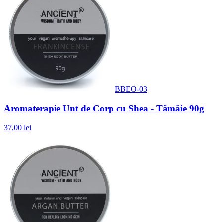
BBEO-03
Aromaterapie Unt de Corp cu Shea - Tămâie 90g
37,00 lei