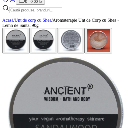
0
·
0,00 lei
Acasă
/
Unt de corp cu Shea
/
Aromaterapie Unt de Corp cu Shea -
Lemn de Santal 90g