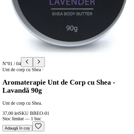
N°
01
/
04
Unt de corp cu Shea
·
Aromaterapie Unt de Corp cu Shea -
Lavandă 90g
Unt de corp cu Shea.
37,00 lei
SKU
BBEO-01
Stoc limitat — 1 buc
Adaugă în coș