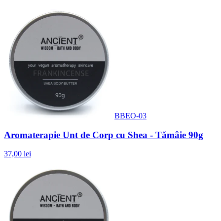
BBEO-03
Aromaterapie Unt de Corp cu Shea - Tămâie 90g
37,00 lei