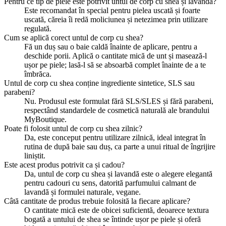
Pentru ce tip de piele este potrivit untul de corp cu shea și lavandă?
Este recomandat în special pentru pielea uscată și foarte
uscată, căreia îi redă moliciunea și netezimea prin utilizare
regulată.
Cum se aplică corect untul de corp cu shea?
Fă un duș sau o baie caldă înainte de aplicare, pentru a
deschide porii. Aplică o cantitate mică de unt și masează-l
ușor pe piele; lasă-l să se absoarbă complet înainte de a te
îmbrăca.
Untul de corp cu shea conține ingrediente sintetice, SLS sau
parabeni?
Nu. Produsul este formulat fără SLS/SLES și fără parabeni,
respectând standardele de cosmetică naturală ale brandului
MyBoutique.
Poate fi folosit untul de corp cu shea zilnic?
Da, este conceput pentru utilizare zilnică, ideal integrat în
rutina de după baie sau duș, ca parte a unui ritual de îngrijire
liniștit.
Este acest produs potrivit ca și cadou?
Da, untul de corp cu shea și lavandă este o alegere elegantă
pentru cadouri cu sens, datorită parfumului calmant de
lavandă și formulei naturale, vegane.
Câtă cantitate de produs trebuie folosită la fiecare aplicare?
O cantitate mică este de obicei suficientă, deoarece textura
bogată a untului de shea se întinde ușor pe piele și oferă