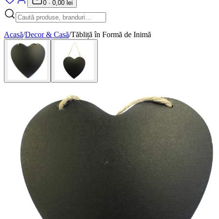
0
·
0,00 lei
Acasă
/
Decor & Casă
/
Tăbliță în Formă de Inimă