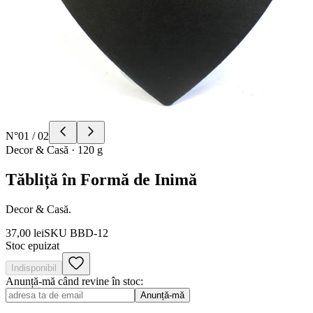
N°
01
/
02
Decor & Casă
·
120 g
Tăbliță în Formă de Inimă
Decor & Casă.
37,00 lei
SKU
BBD-12
Stoc epuizat
Indisponibil
Anunță-mă când revine în stoc:
Anunță-mă