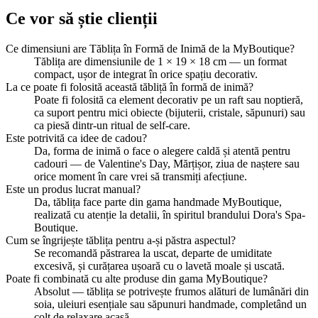
Ce vor să știe clienții
Ce dimensiuni are Tăblița în Formă de Inimă de la MyBoutique?
Tăblița are dimensiunile de 1 × 19 × 18 cm — un format
compact, ușor de integrat în orice spațiu decorativ.
La ce poate fi folosită această tăbliță în formă de inimă?
Poate fi folosită ca element decorativ pe un raft sau noptieră,
ca suport pentru mici obiecte (bijuterii, cristale, săpunuri) sau
ca piesă dintr-un ritual de self-care.
Este potrivită ca idee de cadou?
Da, forma de inimă o face o alegere caldă și atentă pentru
cadouri — de Valentine's Day, Mărțișor, ziua de naștere sau
orice moment în care vrei să transmiți afecțiune.
Este un produs lucrat manual?
Da, tăblița face parte din gama handmade MyBoutique,
realizată cu atenție la detalii, în spiritul brandului Dora's Spa-
Boutique.
Cum se îngrijește tăblița pentru a-și păstra aspectul?
Se recomandă păstrarea la uscat, departe de umiditate
excesivă, și curățarea ușoară cu o lavetă moale și uscată.
Poate fi combinată cu alte produse din gama MyBoutique?
Absolut — tăblița se potrivește frumos alături de lumânări din
soia, uleiuri esențiale sau săpunuri handmade, completând un
colț de relaxare acasă.