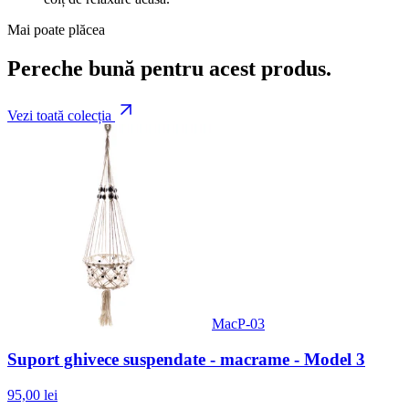
Mai poate plăcea
Pereche bună pentru acest produs.
Vezi toată colecția
MacP-03
Suport ghivece suspendate - macrame - Model 3
95,00 lei