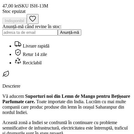
47,00 lei
SKU
ISH-13M
Stoc epuizat
Indisponibil
Anunță-mă când revine în stoc:
Anunță-mă
Livrare rapidă
Retur 14 zile
Reciclabil
Descriere
Vă aducem
Suporturi noi din Lemn de Mango pentru Bețișoare
Parfumate care.
Toate importate din India. Lucrăm cu mai multe
companii care produc produse din lemn în orașul Saharanpur din
nordul Indiei.
Această zonă a Indiei se confruntă în continuare cu probleme
semnificative de infrastructură, electricitatea este întreruptă, traficul
și drumurile sunt în stare proastă.