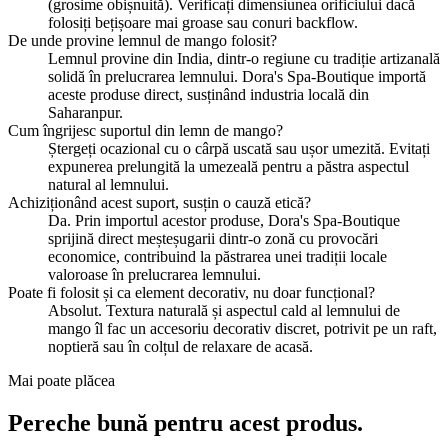
(grosime obișnuită). Verificați dimensiunea orificiului dacă
folosiți bețișoare mai groase sau conuri backflow.
De unde provine lemnul de mango folosit?
Lemnul provine din India, dintr-o regiune cu tradiție artizanală
solidă în prelucrarea lemnului. Dora's Spa-Boutique importă
aceste produse direct, susținând industria locală din
Saharanpur.
Cum îngrijesc suportul din lemn de mango?
Ștergeți ocazional cu o cârpă uscată sau ușor umezită. Evitați
expunerea prelungită la umezeală pentru a păstra aspectul
natural al lemnului.
Achiziționând acest suport, susțin o cauză etică?
Da. Prin importul acestor produse, Dora's Spa-Boutique
sprijină direct meșteșugarii dintr-o zonă cu provocări
economice, contribuind la păstrarea unei tradiții locale
valoroase în prelucrarea lemnului.
Poate fi folosit și ca element decorativ, nu doar funcțional?
Absolut. Textura naturală și aspectul cald al lemnului de
mango îl fac un accesoriu decorativ discret, potrivit pe un raft,
noptieră sau în colțul de relaxare de acasă.
Mai poate plăcea
Pereche bună pentru acest produs.