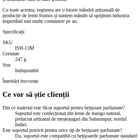
Cu toate acestea, regiunea are o istorie mândră artizanală de
producție de lemn frumos și suntem mândri să sprijinim industria
importând mai multe containere pe an.
Specificații
SKU
ISH-13M
Greutate
247 g
Stoc
Indisponibil
Întrebări frecvente
Ce vor să știe clienții
Din ce material este făcut suportul pentru bețișoare parfumate?
Suportul este confecționat din lemn de mango natural,
prelucrat artizanal de meșteșugari din Saharanpur, nordul
Indiei.
Este suportul potrivit pentru orice tip de bețișoare parfumate?
Da, suportul este compatibil cu bețișoarele parfumate standard