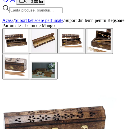
0
·
0,00 lei
Acasă
/
Suport betisoare parfumate
/
Suport din lemn pentru Bețișoare
Parfumate - Lemn de Mango