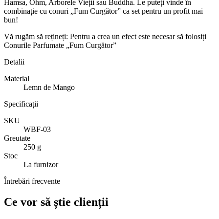
Hamsa, Ohm, Arborele Vieții sau Buddha. Le puteți vinde în
combinație cu conuri „Fum Curgător” ca set pentru un profit mai
bun!
Vă rugăm să rețineți: Pentru a crea un efect este necesar să folosiți
Conurile Parfumate „Fum Curgător”
Detalii
Material
Lemn de Mango
Specificații
SKU
WBF-03
Greutate
250 g
Stoc
La furnizor
Întrebări frecvente
Ce vor să știe clienții