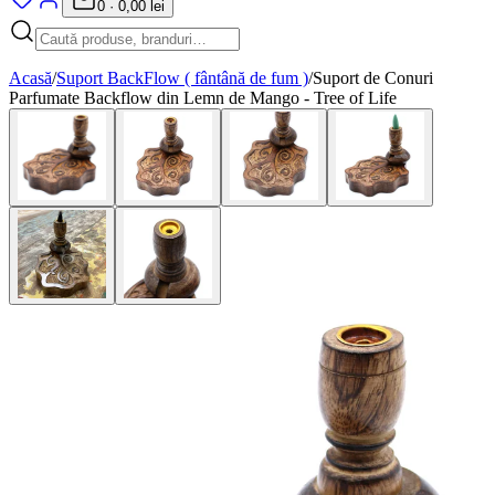
0
·
0,00 lei
Acasă
/
Suport BackFlow ( fântână de fum )
/
Suport de Conuri
Parfumate Backflow din Lemn de Mango - Tree of Life