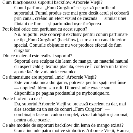
Cum funcționează suportul backflow Arborele Vieții?
Conul parfumat „Fum Curgător" se așează pe orificiul
suportului. Fumul produs este mai greu decât aerul și coboară
prin canal, creând un efect vizual de cascadă — similar unei
fântâni de fum — și parfumând ușor încăperea.
Pot folosi orice con parfumat cu acest suport?
Nu. Suportul este conceput exclusiv pentru conuri parfumate
de tip „Fum Curgător" (backflow), care au un canal interior
special. Conurile obișnuite nu vor produce efectul de fum
curgător.
Din ce material este realizat suportul?
Suportul este sculptat din lemn de mango, un material natural
cu aspect cald și textură plăcută, ceea ce îi conferă un farmec
aparte față de variantele ceramice.
Ce dimensiune are suportul „mic" Arborele Vieții?
Este varianta mică din gamă, potrivită pentru spații restrânse
— noptieră, birou sau raft. Dimensiunile exacte sunt
disponibile pe pagina produsului pe myboutique.ro.
Poate fi oferit ca dar?
Da, suportul Arborele Vieții se pretează excelent ca dar, mai
ales asociat cu un set de conuri „Fum Curgător" —
combinația face un cadou complet, vizual atrăgător și aromat,
pentru orice ocazie.
Ce alte modele de suporturi backflow din lemn de mango există?
Gama include patru motive simbolice: Arborele Vieții, Hamsa,