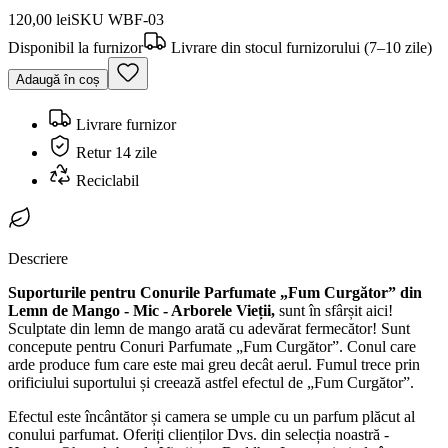
120,00 lei
SKU
WBF-03
Disponibil la furnizor
Livrare din stocul furnizorului (7–10 zile)
Adaugă în coș
Livrare furnizor
Retur 14 zile
Reciclabil
Descriere
Suporturile pentru Conurile Parfumate „Fum Curgător” din
Lemn de Mango - Mic - Arborele Vieții,
sunt în sfârșit aici!
Sculptate din lemn de mango arată cu adevărat fermecător! Sunt
concepute pentru Conuri Parfumate „Fum Curgător”. Conul care
arde produce fum care este mai greu decât aerul. Fumul trece prin
orificiului suportului și creează astfel efectul de „Fum Curgător”.
Efectul este încântător și camera se umple cu un parfum plăcut al
conului parfumat. Oferiți clienților Dvs. din selecția noastră -