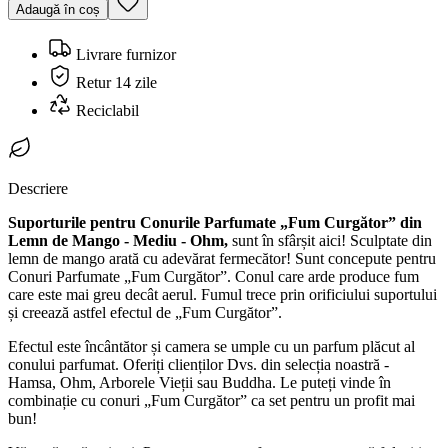
Adaugă în coș
Livrare furnizor
Retur 14 zile
Reciclabil
Descriere
Suporturile pentru Conurile Parfumate „Fum Curgător” din
Lemn de Mango - Mediu - Ohm,
sunt în sfârșit aici! Sculptate din
lemn de mango arată cu adevărat fermecător! Sunt concepute pentru
Conuri Parfumate „Fum Curgător”. Conul care arde produce fum
care este mai greu decât aerul. Fumul trece prin orificiului suportului
și creează astfel efectul de „Fum Curgător”.
Efectul este încântător și camera se umple cu un parfum plăcut al
conului parfumat. Oferiți clienților Dvs. din selecția noastră -
Hamsa, Ohm, Arborele Vieții sau Buddha. Le puteți vinde în
combinație cu conuri „Fum Curgător” ca set pentru un profit mai
bun!