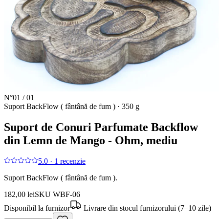
N°
01
/
01
Suport BackFlow ( fântână de fum )
·
350 g
Suport de Conuri Parfumate Backflow
din Lemn de Mango - Ohm, mediu
5.0
·
1
recenzie
Suport BackFlow ( fântână de fum ).
182,00 lei
SKU
WBF-06
Disponibil la furnizor
Livrare din stocul furnizorului (7–10 zile)