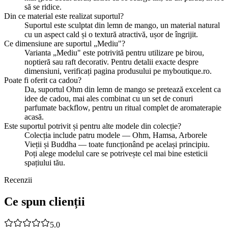
să se ridice.
Din ce material este realizat suportul?
Suportul este sculptat din lemn de mango, un material natural
cu un aspect cald și o textură atractivă, ușor de îngrijit.
Ce dimensiune are suportul „Mediu"?
Varianta „Mediu" este potrivită pentru utilizare pe birou,
noptieră sau raft decorativ. Pentru detalii exacte despre
dimensiuni, verificați pagina produsului pe myboutique.ro.
Poate fi oferit ca cadou?
Da, suportul Ohm din lemn de mango se pretează excelent ca
idee de cadou, mai ales combinat cu un set de conuri
parfumate backflow, pentru un ritual complet de aromaterapie
acasă.
Este suportul potrivit și pentru alte modele din colecție?
Colecția include patru modele — Ohm, Hamsa, Arborele
Vieții și Buddha — toate funcționând pe același principiu.
Poți alege modelul care se potrivește cel mai bine esteticii
spațiului tău.
Recenzii
Ce spun clienții
5.0