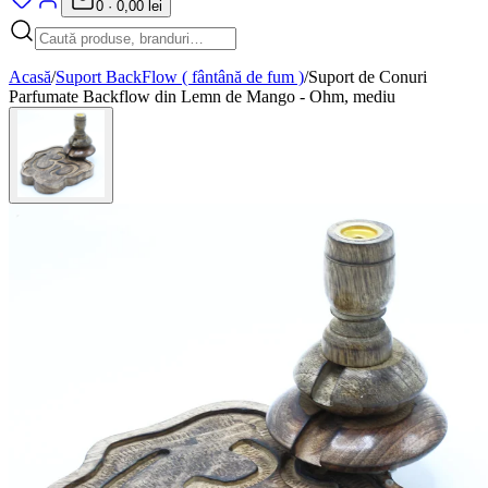
0
·
0,00 lei
Acasă
/
Suport BackFlow ( fântână de fum )
/
Suport de Conuri
Parfumate Backflow din Lemn de Mango - Ohm, mediu