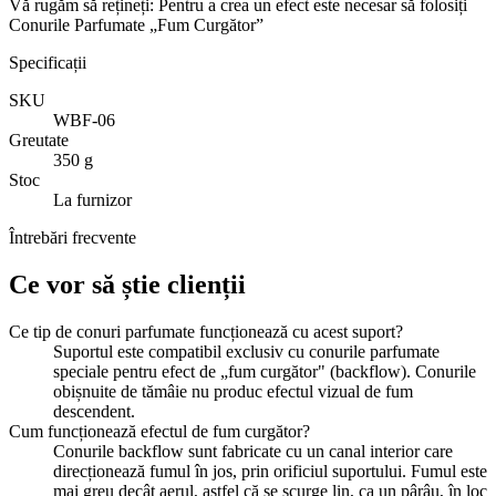
Vă rugăm să rețineți: Pentru a crea un efect este necesar să folosiți
Conurile Parfumate „Fum Curgător”
Specificații
SKU
WBF-06
Greutate
350 g
Stoc
La furnizor
Întrebări frecvente
Ce vor să știe clienții
Ce tip de conuri parfumate funcționează cu acest suport?
Suportul este compatibil exclusiv cu conurile parfumate
speciale pentru efect de „fum curgător" (backflow). Conurile
obișnuite de tămâie nu produc efectul vizual de fum
descendent.
Cum funcționează efectul de fum curgător?
Conurile backflow sunt fabricate cu un canal interior care
direcționează fumul în jos, prin orificiul suportului. Fumul este
mai greu decât aerul, astfel că se scurge lin, ca un pârâu, în loc