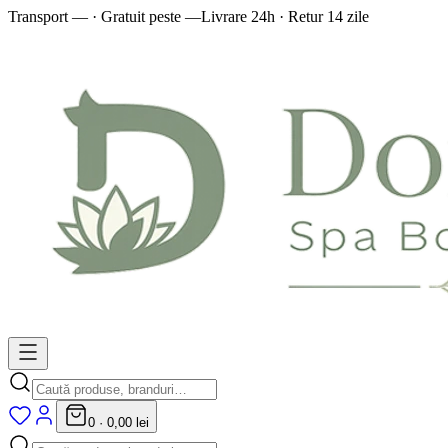
Transport — · Gratuit peste —
Livrare 24h · Retur 14 zile
0
·
0,00 lei