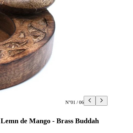
N°
01
/
06
n Lemn de Mango - Brass Buddah