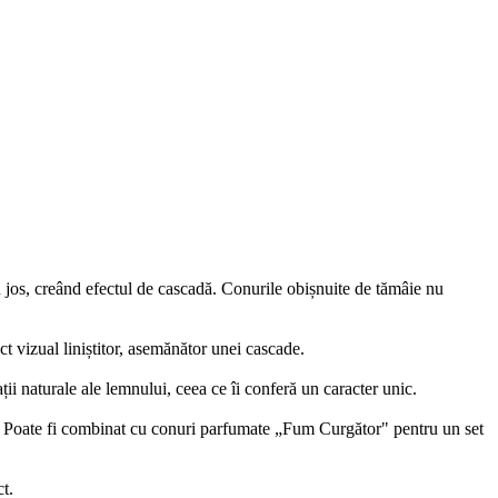
 jos, creând efectul de cascadă. Conurile obișnuite de tămâie nu
ct vizual liniștitor, asemănător unei cascade.
ții naturale ale lemnului, ceea ce îi conferă un caracter unic.
e. Poate fi combinat cu conuri parfumate „Fum Curgător" pentru un set
t.