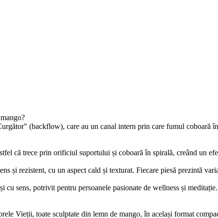
e mango?
rgător" (backflow), care au un canal intern prin care fumul coboară în
el că trece prin orificiul suportului și coboară în spirală, creând un efe
s și rezistent, cu un aspect cald și texturat. Fiecare piesă prezintă varia
 cu sens, potrivit pentru persoanele pasionate de wellness și meditați
rele Vieții, toate sculptate din lemn de mango, în același format compac