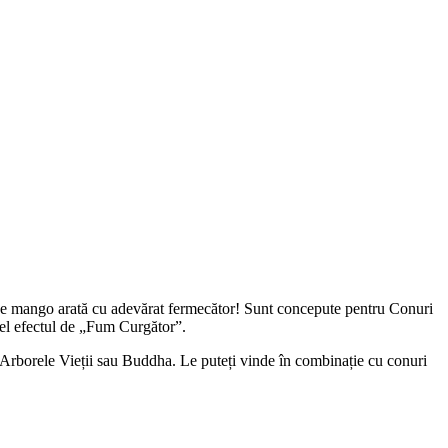
n de mango arată cu adevărat fermecător! Sunt concepute pentru Conuri
fel efectul de „Fum Curgător”.
, Arborele Vieții sau Buddha. Le puteți vinde în combinație cu conuri