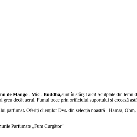
mn de Mango - Mic - Buddha,
sunt în sfârșit aici! Sculptate din lem
reu decât aerul. Fumul trece prin orificiului suportului și creează ast
lui parfumat. Oferiți clienților Dvs. din selecția noastră - Hamsa, Ohm
 Conurile Parfumate „Fum Curgător”