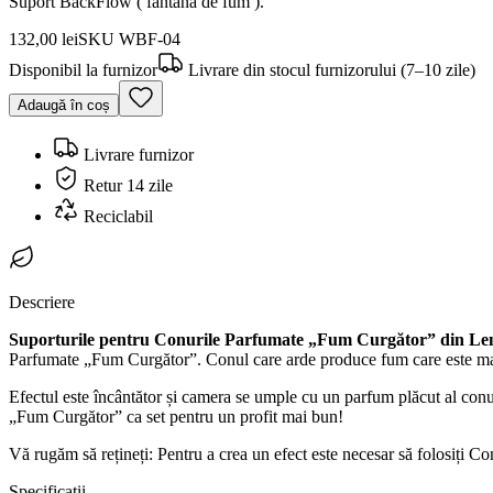
Suport BackFlow ( fântână de fum ).
132,00 lei
SKU
WBF-04
Disponibil la furnizor
Livrare din stocul furnizorului (7–10 zile)
Adaugă în coș
Livrare furnizor
Retur 14 zile
Reciclabil
Descriere
Suporturile pentru Conurile Parfumate „Fum Curgător” din Le
Parfumate „Fum Curgător”. Conul care arde produce fum care este mai g
Efectul este încântător și camera se umple cu un parfum plăcut al conu
„Fum Curgător” ca set pentru un profit mai bun!
Vă rugăm să rețineți: Pentru a crea un efect este necesar să folosiți
Specificații