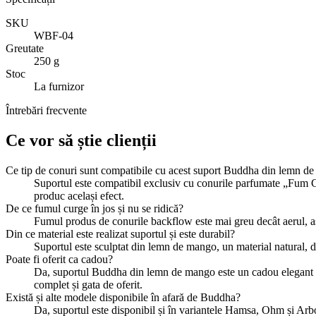
SKU
WBF-04
Greutate
250 g
Stoc
La furnizor
Întrebări frecvente
Ce vor să știe clienții
Ce tip de conuri sunt compatibile cu acest suport Buddha din lemn d
Suportul este compatibil exclusiv cu conurile parfumate „Fum Cu
produc același efect.
De ce fumul curge în jos și nu se ridică?
Fumul produs de conurile backflow este mai greu decât aerul, astf
Din ce material este realizat suportul și este durabil?
Suportul este sculptat din lemn de mango, un material natural, den
Poate fi oferit ca cadou?
Da, suportul Buddha din lemn de mango este un cadou elegant și
complet și gata de oferit.
Există și alte modele disponibile în afară de Buddha?
Da, suportul este disponibil și în variantele Hamsa, Ohm și Arbo