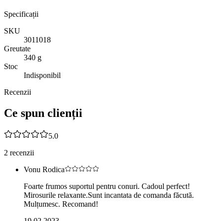
Specificații
SKU
3011018
Greutate
340 g
Stoc
Indisponibil
Recenzii
Ce spun clienții
5.0
2
recenzii
Vonu Rodica
Foarte frumos suportul pentru conuri. Cadoul perfect!
Mirosurile relaxante.Sunt incantata de comanda făcută.
Mulțumesc. Recomand!
19.02.2023