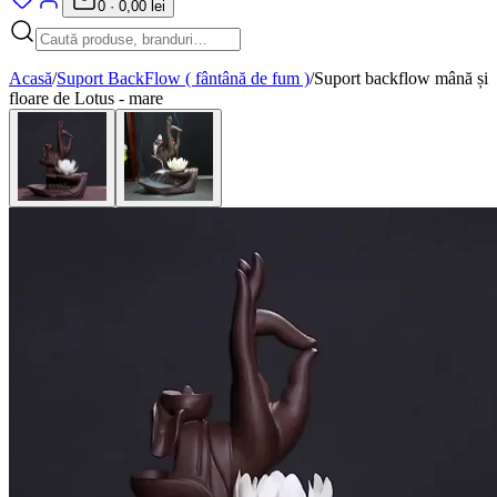
0
·
0,00 lei
Acasă
/
Suport BackFlow ( fântână de fum )
/
Suport backflow mână și
floare de Lotus - mare