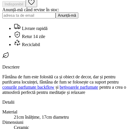
Indisponibil
Anunță-mă când revine în stoc:
Anunță-mă
Livrare rapidă
Retur 14 zile
Reciclabil
Descriere
Fântâna de fum este folosită ca și obiect de decor, dar și pentru
purifcarea locuinței, fântâna de fum se folosește ca suport pentru
conurile parfumate backflow
și
bețișoarele parfumate
pentru a crea o
atmosferă perfectă pentru meditație și relaxare
Detalii
Material
21cm înălțime, 17cm diametru
Dimensiuni
Ceramic