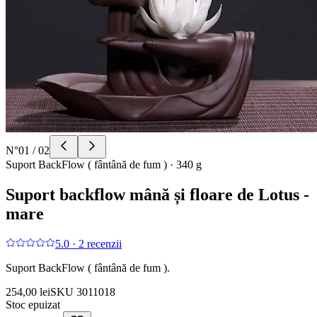
N°
01
/
02
Suport BackFlow ( fântână de fum )
·
340 g
Suport backflow mână și floare de Lotus -
mare
5.0
·
2
recenzii
Suport BackFlow ( fântână de fum ).
254,00 lei
SKU
3011018
Stoc epuizat