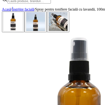
Acasă
/
Îngrijire facială
/
Spray pentru tonifiere facială cu lavandă, 100m