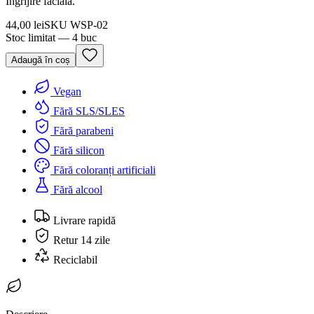
Îngrijire facială.
44,00 lei
SKU
WSP-02
Stoc limitat — 4 buc
Adaugă în coș
Vegan
Fără SLS/SLES
Fără parabeni
Fără silicon
Fără coloranți artificiali
Fără alcool
Livrare rapidă
Retur 14 zile
Reciclabil