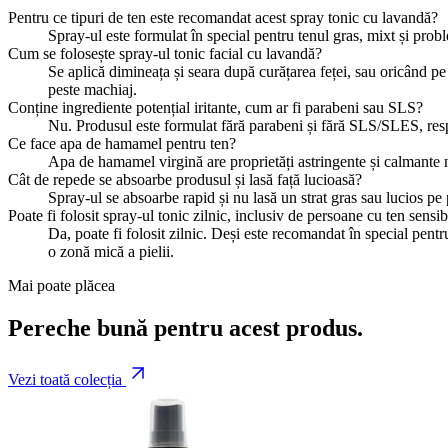
Pentru ce tipuri de ten este recomandat acest spray tonic cu lavandă?
Spray-ul este formulat în special pentru tenul gras, mixt și probl
Cum se folosește spray-ul tonic facial cu lavandă?
Se aplică dimineața și seara după curățarea feței, sau oricând pe 
peste machiaj.
Conține ingrediente potențial iritante, cum ar fi parabeni sau SLS?
Nu. Produsul este formulat fără parabeni și fără SLS/SLES, res
Ce face apa de hamamel pentru ten?
Apa de hamamel virgină are proprietăți astringente și calmante na
Cât de repede se absoarbe produsul și lasă față lucioasă?
Spray-ul se absoarbe rapid și nu lasă un strat gras sau lucios pe 
Poate fi folosit spray-ul tonic zilnic, inclusiv de persoane cu ten sensib
Da, poate fi folosit zilnic. Deși este recomandat în special pentru
o zonă mică a pielii.
Mai poate plăcea
Pereche bună pentru acest produs.
Vezi toată colecția