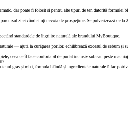
ematic, dar poate fi folosit și pentru alte tipuri de ten datorită formulei
parcursul zilei când simți nevoia de prospețime. Se pulverizează de la 20–
pectând standardele de îngrijire naturală ale brandului MyBoutique.
turale — ajută la curățarea porilor, echilibrează excesul de sebum și sus
piele, ceea ce îl face confortabil de purtat inclusiv sub sau peste machiaj
il?
 tenul gras și mixt, formula blândă și ingredientele naturale îl fac potriv