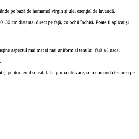
 blânde pe bază de hamamel virgin și ulei esențial de lavandă.
30 cm distanță, direct pe față, cu ochii închiși. Poate fi aplicat și
ține aspectul mai mat și mai uniform al tenului, fără a-l usca.
.
it și pentru tenul sensibil. La prima utilizare, se recomandă testarea pe