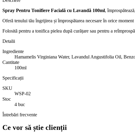
Descriere
Spray Pentru Tonifiere Facială cu Lavandă 100ml
, împrospătează,
Oferă tenului tău îngrijirea și împrospătarea necesare în orice moment 
Folosită pentru a tonifica pielea după curățare sau pentru a reîmprospăta
Detalii
Ingrediente
Hamamelis Virginiana Water, Lavandul Angustifolia Oil, Benzoi
Cantitate
100ml
Specificații
SKU
WSP-02
Stoc
4 buc
Întrebări frecvente
Ce vor să știe clienții