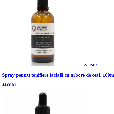
WSP-03
Spray pentru tonifiere facială cu arbore de ceai, 100m
44,00 lei