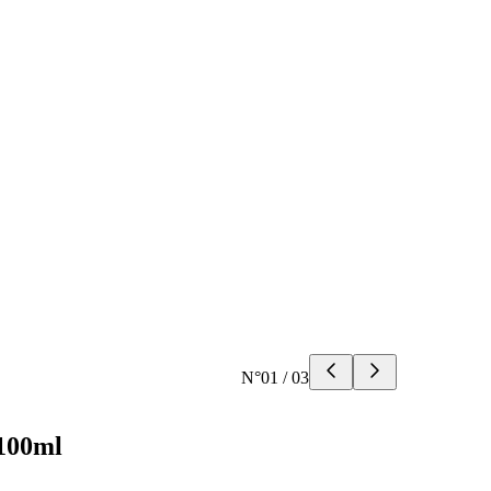
N°
01
/
03
 100ml