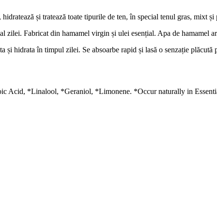
 hidratează și tratează toate tipurile de ten, în special tenul gras, mixt și
al zilei. Fabricat din hamamel virgin și ulei esențial. Apa de hamamel are
 și hidrata în timpul zilei. Se absoarbe rapid și lasă o senzație plăcută 
c Acid, *Linalool, *Geraniol, *Limonene. *Occur naturally in Essenti