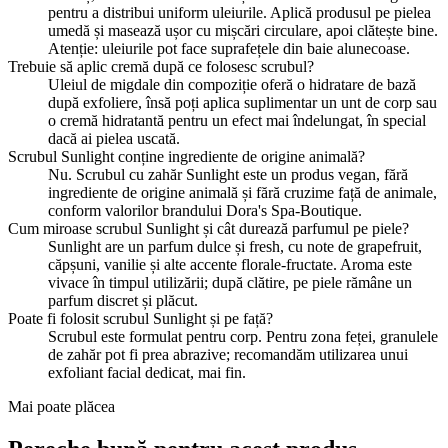
pentru a distribui uniform uleiurile. Aplică produsul pe pielea
umedă și masează ușor cu mișcări circulare, apoi clătește bine.
Atenție: uleiurile pot face suprafețele din baie alunecoase.
Trebuie să aplic cremă după ce folosesc scrubul?
Uleiul de migdale din compoziție oferă o hidratare de bază
după exfoliere, însă poți aplica suplimentar un unt de corp sau
o cremă hidratantă pentru un efect mai îndelungat, în special
dacă ai pielea uscată.
Scrubul Sunlight conține ingrediente de origine animală?
Nu. Scrubul cu zahăr Sunlight este un produs vegan, fără
ingrediente de origine animală și fără cruzime față de animale,
conform valorilor brandului Dora's Spa-Boutique.
Cum miroase scrubul Sunlight și cât durează parfumul pe piele?
Sunlight are un parfum dulce și fresh, cu note de grapefruit,
căpșuni, vanilie și alte accente florale-fructate. Aroma este
vivace în timpul utilizării; după clătire, pe piele rămâne un
parfum discret și plăcut.
Poate fi folosit scrubul Sunlight și pe față?
Scrubul este formulat pentru corp. Pentru zona feței, granulele
de zahăr pot fi prea abrazive; recomandăm utilizarea unui
exfoliant facial dedicat, mai fin.
Mai poate plăcea