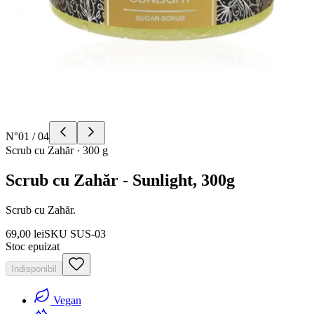
N°
01
/
04
Scrub cu Zahăr
·
300 g
Scrub cu Zahăr - Sunlight, 300g
Scrub cu Zahăr.
69,00 lei
SKU
SUS-03
Stoc epuizat
Indisponibil
Vegan