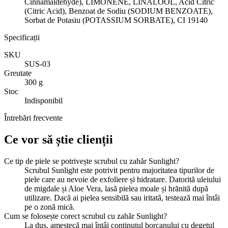
Cinnamaldehyde), LIMONENE, LINALOOL, Acid Citric
(Citric Acid), Benzoat de Sodiu (SODIUM BENZOATE),
Sorbat de Potasiu (POTASSIUM SORBATE), CI 19140
Specificații
SKU
SUS-03
Greutate
300 g
Stoc
Indisponibil
Întrebări frecvente
Ce vor să știe clienții
Ce tip de piele se potrivește scrubul cu zahăr Sunlight?
Scrubul Sunlight este potrivit pentru majoritatea tipurilor de
piele care au nevoie de exfoliere și hidratare. Datorită uleiului
de migdale și Aloe Vera, lasă pielea moale și hrănită după
utilizare. Dacă ai pielea sensibilă sau iritată, testează mai întâi
pe o zonă mică.
Cum se folosește corect scrubul cu zahăr Sunlight?
La duș, amestecă mai întâi conținutul borcanului cu degetul