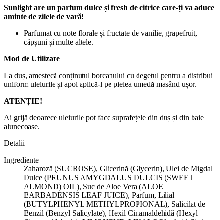
Sunlight are un parfum dulce și fresh de citrice care-ți va aduce
aminte de zilele de vară!
Parfumat cu note florale și fructate de vanilie, grapefruit,
căpșuni și multe altele.
Mod de Utilizare
La duș, amestecă conținutul borcanului cu degetul pentru a distribui
uniform uleiurile și apoi aplică-l pe pielea umedă masând ușor.
ATENȚIE!
Ai grijă deoarece uleiurile pot face suprafețele din duș și din baie
alunecoase.
Detalii
Ingrediente
Zaharoză (SUCROSE), Glicerină (Glycerin), Ulei de Migdal
Dulce (PRUNUS AMYGDALUS DULCIS (SWEET
ALMOND) OIL), Suc de Aloe Vera (ALOE
BARBADENSIS LEAF JUICE), Parfum, Lilial
(BUTYLPHENYL METHYLPROPIONAL), Salicilat de
Benzil (Benzyl Salicylate), Hexil Cinamaldehidă (Hexyl