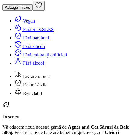
Adaugă în coș
Vegan
Fără SLS/SLES
Fără parabeni
Fără silicon
Fără coloranți artificiali
Fără alcool
Livrare rapidă
Retur 14 zile
Reciclabil
Descriere
Vă aducem noua noastră gamă de
Agnes and Cat
Săruri de Baie
500g
. Fiecare sare de baie are beneficii grozave și, cu
Uleiuri