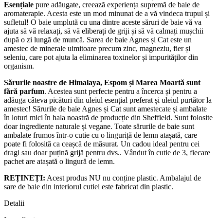
Esențiale
pure adăugate, creează experiența supremă de baie de
aromaterapie. Acesta este un mod minunat de a vă vindeca trupul și
sufletul! O baie umplută cu una dintre aceste săruri de baie vă va
ajuta să vă relaxați, să vă eliberați de griji și să vă calmați mușchii
după o zi lungă de muncă. Sarea de baie Agnes și Cat este un
amestec de minerale uimitoare precum zinc, magneziu, fier și
seleniu, care pot ajuta la eliminarea toxinelor și impurităților din
organism.
Sărurile noastre de Himalaya, Espom și Marea Moartă
sunt
fără parfum
. Acestea sunt perfecte pentru a încerca și pentru a
adăuga câteva picături din uleiul esențial preferat și uleiul purtător la
amestec! Sărurile de baie Agnes și Cat sunt amestecate și ambalate
în loturi mici în hala noastră de producție din Sheffield. Sunt folosite
doar ingrediente naturale și vegane. Toate sărurile de baie sunt
ambalate frumos într-o cutie cu o linguriță de lemn atașată, care
poate fi folosită ca ceașcă de măsurat. Un cadou ideal pentru cei
dragi sau doar puțină grijă pentru dvs.. Vândut în cutie de 3, fiecare
pachet are atașată o lingură de lemn.
REȚINEȚI:
Acest produs NU nu conține plastic. Ambalajul de
sare de baie din interiorul cutiei este fabricat din plastic.
Detalii