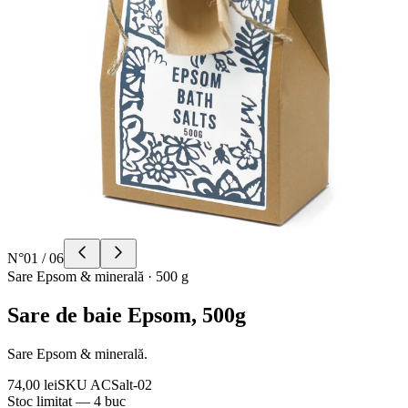
N°
01
/
06
Sare Epsom & minerală
·
500 g
Sare de baie Epsom, 500g
Sare Epsom & minerală.
74,00 lei
SKU
ACSalt-02
Stoc limitat — 4 buc