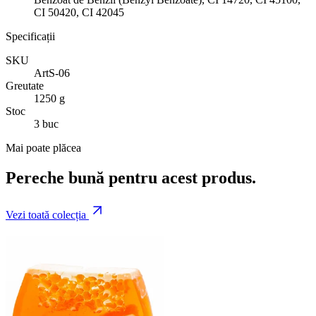
CI 50420, CI 42045
Specificații
SKU
ArtS-06
Greutate
1250 g
Stoc
3 buc
Mai poate plăcea
Pereche bună pentru acest produs.
Vezi toată colecția