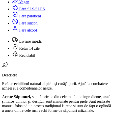
Vegan
Fără SLS/SLES
Fără parabeni
Fără silicon
Fără alcool
Livrare rapidă
Retur 14 zile
Reciclabil
Descriere
Reface echilibrul natural al pielii și curăță porii. Ajută la combaterea
acneei și a comedoanelor negre.
Aceste
Săpunuri,
sunt fabricate din cele mai bune ingrediente, arată
și miros uimitor și, desigur, sunt minunate pentru piele.Sunt realizate
manual folosind un proces tradițional la rece și sunt de fapt o oglindă
a uneia dintre cele mai vechi forme de săpunuri artizanale.