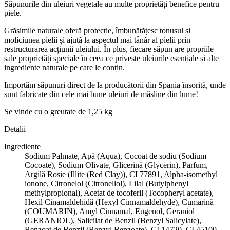
Săpunurile din uleiuri vegetale au multe proprietăți benefice pentru
piele.
Grăsimile naturale oferă protecție, îmbunătățesc tonusul și
moliciunea pielii și ajută la aspectul mai tânăr al pielii prin
restructurarea acțiunii uleiului. În plus, fiecare săpun are propriile
sale proprietăți speciale în ceea ce privește uleiurile esențiale și alte
ingrediente naturale pe care le conțin.
Importăm săpunuri direct de la producătorii din Spania însorită, unde
sunt fabricate din cele mai bune uleiuri de măsline din lume!
Se vinde cu o greutate de 1,25 kg
Detalii
Ingrediente
Sodium Palmate, Apă (Aqua), Cocoat de sodiu (Sodium
Cocoate), Sodium Olivate, Glicerină (Glycerin), Parfum,
Argilă Roșie (Illite (Red Clay)), CI 77891, Alpha-isomethyl
ionone, Citronelol (Citronellol), Lilal (Butylphenyl
methylpropional), Acetat de tocoferil (Tocopheryl acetate),
Hexil Cinamaldehidă (Hexyl Cinnamaldehyde), Cumarină
(COUMARIN), Amyl Cinnamal, Eugenol, Geraniol
(GERANIOL), Salicilat de Benzil (Benzyl Salicylate),
Benzoat de Benzil (Benzyl Benzoate), CI 14720, CI 45100,