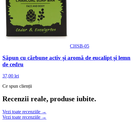
CHSB-05
Săpun cu cărbune activ și aromă de eucalipt și lemn
de cedru
37,00 lei
Ce spun clienții
Recenzii reale, produse iubite.
Vezi toate recenziile →
Vezi toate recenziile →