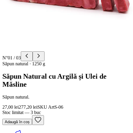
N°
01
/
03
Săpun natural
·
1250 g
Săpun Natural cu Argilă și Ulei de
Măsline
Săpun natural.
27,00 lei
277,20 lei
SKU
ArtS-06
Stoc limitat — 3 buc
Adaugă în coș