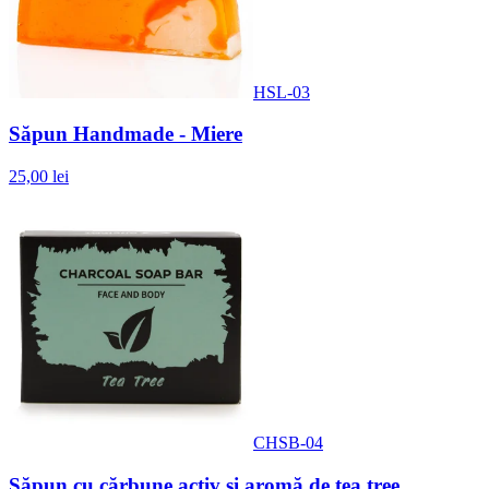
HSL-03
Săpun Handmade - Miere
25,00 lei
CHSB-04
Săpun cu cărbune activ și aromă de tea tree