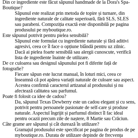
Din ce ingrediente este făcut săpunul handmade de la Dora's Spa-
Boutique?
Săpunul este realizat prin metoda de topire și turnare, din
ingrediente naturale de calitate superioară, fără SLS, SLES
sau parabeni. Compoziția exactă este disponibilă pe pagina
produsului pe myboutique.ro.
Este săpunul potrivit pentru pielea sensibilă?
Săpunul este formulat cu ingrediente naturale și fără aditivi
agresivi, ceea ce îl face o opțiune blândă pentru uz zilnic.
Dacă ai pielea foarte sensibilă sau alergii cunoscute, verifică
lista de ingrediente înainte de utilizare.
De ce culoarea sau designul săpunului pot fi diferite față de
fotografie?
Fiecare săpun este lucrat manual, în loturi mici, ceea ce
înseamnă că pot apărea variații naturale de culoare sau aspect.
Acestea confirmă caracterul artizanal al produsului și nu
afectează calitatea sau parfumul.
Poate fi folosit ca idee de cadou?
Da, săpunul Texas Dewberry este un cadou elegant și cu sens,
potrivit pentru persoanele pasionate de self-care și produse
naturale. Aspectul îngrijit și parfumul distinct îl fac ideal
pentru ocazii precum zile de naștere, 8 Martie sau Crăciun.
Câte grame are săpunul și cât durează în utilizare?
Gramajul produsului este specificat pe pagina de produs de pe
myboutique.ro. Durata de utilizare depinde de frecvența