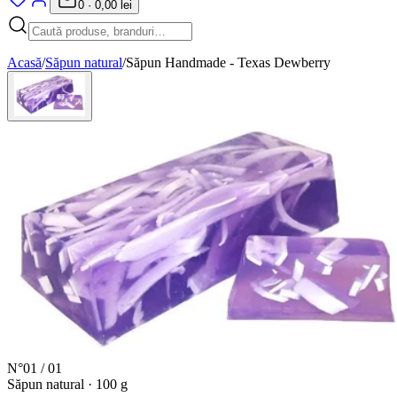
0
·
0,00 lei
Acasă
/
Săpun natural
/
Săpun Handmade - Texas Dewberry
N°
01
/
01
Săpun natural
·
100 g