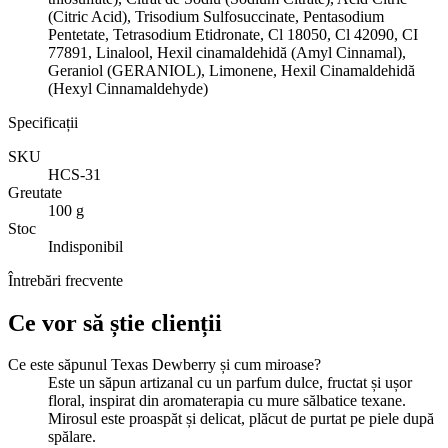
(Citric Acid), Trisodium Sulfosuccinate, Pentasodium
Pentetate, Tetrasodium Etidronate, Cl 18050, Cl 42090, CI
77891, Linalool, Hexil cinamaldehidă (Amyl Cinnamal),
Geraniol (GERANIOL), Limonene, Hexil Cinamaldehidă
(Hexyl Cinnamaldehyde)
Specificații
SKU
HCS-31
Greutate
100 g
Stoc
Indisponibil
Întrebări frecvente
Ce vor să știe clienții
Ce este săpunul Texas Dewberry și cum miroase?
Este un săpun artizanal cu un parfum dulce, fructat și ușor
floral, inspirat din aromaterapia cu mure sălbatice texane.
Mirosul este proaspăt și delicat, plăcut de purtat pe piele după
spălare.