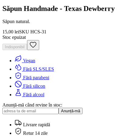
Săpun Handmade - Texas Dewberry
Săpun natural.
15,00 lei
SKU
HCS-31
Stoc epuizat
Indisponibil
Vegan
Fără SLS/SLES
Fără parabeni
Fără silicon
Fără alcool
Anunță-mă când revine în stoc:
Anunță-mă
Livrare rapidă
Retur 14 zile