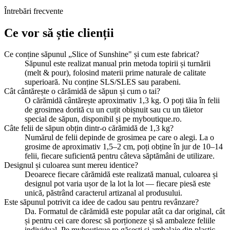
Întrebări frecvente
Ce vor să știe clienții
Ce conține săpunul „Slice of Sunshine" și cum este fabricat?
Săpunul este realizat manual prin metoda topirii și turnării
(melt & pour), folosind materii prime naturale de calitate
superioară. Nu conține SLS/SLES sau parabeni.
Cât cântărește o cărămidă de săpun și cum o tai?
O cărămidă cântărește aproximativ 1,3 kg. O poți tăia în felii
de grosimea dorită cu un cuțit obișnuit sau cu un tăietor
special de săpun, disponibil și pe myboutique.ro.
Câte felii de săpun obțin dintr-o cărămidă de 1,3 kg?
Numărul de felii depinde de grosimea pe care o alegi. La o
grosime de aproximativ 1,5–2 cm, poți obține în jur de 10–14
felii, fiecare suficientă pentru câteva săptămâni de utilizare.
Designul și culoarea sunt mereu identice?
Deoarece fiecare cărămidă este realizată manual, culoarea și
designul pot varia ușor de la lot la lot — fiecare piesă este
unică, păstrând caracterul artizanal al produsului.
Este săpunul potrivit ca idee de cadou sau pentru revânzare?
Da. Formatul de cărămidă este popular atât ca dar original, cât
și pentru cei care doresc să porționeze și să ambaleze feliile
individual. Pe myboutique.ro găsești și ambalaje din plastic