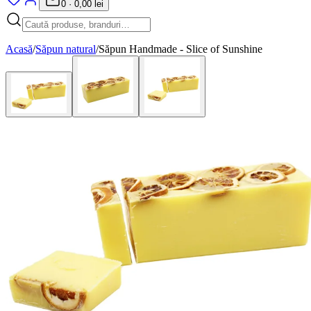
0
·
0,00 lei
Acasă
/
Săpun natural
/
Săpun Handmade - Slice of Sunshine