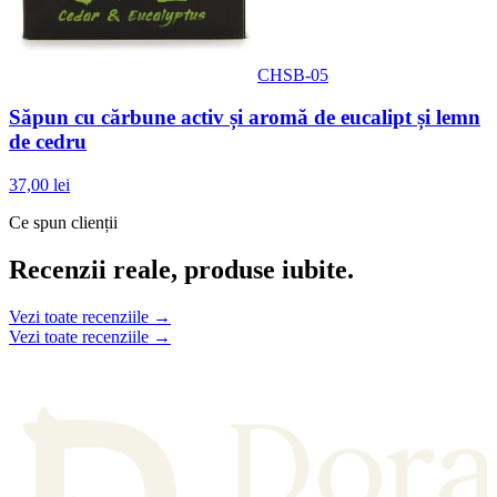
CHSB-05
Săpun cu cărbune activ și aromă de eucalipt și lemn
de cedru
37,00 lei
Ce spun clienții
Recenzii reale, produse iubite.
Vezi toate recenziile →
Vezi toate recenziile →