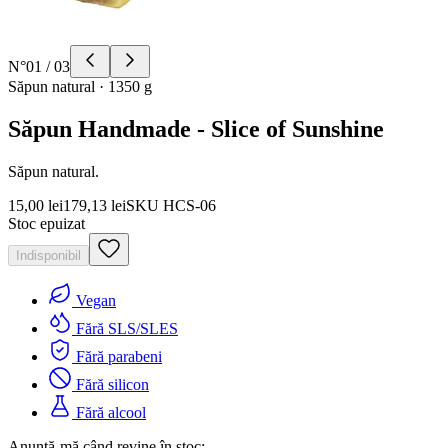
N°
01
/
03
Săpun natural
·
1350 g
Săpun Handmade - Slice of Sunshine
Săpun natural.
15,00 lei
179,13 lei
SKU
HCS-06
Stoc epuizat
Indisponibil
Vegan
Fără SLS/SLES
Fără parabeni
Fără silicon
Fără alcool
Anunță-mă când revine în stoc: