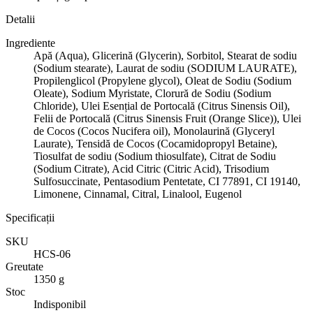
Detalii
Ingrediente
Apă (Aqua), Glicerină (Glycerin), Sorbitol, Stearat de sodiu
(Sodium stearate), Laurat de sodiu (SODIUM LAURATE),
Propilenglicol (Propylene glycol), Oleat de Sodiu (Sodium
Oleate), Sodium Myristate, Clorură de Sodiu (Sodium
Chloride), Ulei Esențial de Portocală (Citrus Sinensis Oil),
Felii de Portocală (Citrus Sinensis Fruit (Orange Slice)), Ulei
de Cocos (Cocos Nucifera oil), Monolaurină (Glyceryl
Laurate), Tensidă de Cocos (Cocamidopropyl Betaine),
Tiosulfat de sodiu (Sodium thiosulfate), Citrat de Sodiu
(Sodium Citrate), Acid Citric (Citric Acid), Trisodium
Sulfosuccinate, Pentasodium Pentetate, CI 77891, CI 19140,
Limonene, Cinnamal, Citral, Linalool, Eugenol
Specificații
SKU
HCS-06
Greutate
1350 g
Stoc
Indisponibil