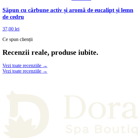
Săpun cu cărbune activ și aromă de eucalipt și lemn
de cedru
37,00 lei
Ce spun clienții
Recenzii reale, produse iubite.
Vezi toate recenziile →
Vezi toate recenziile →