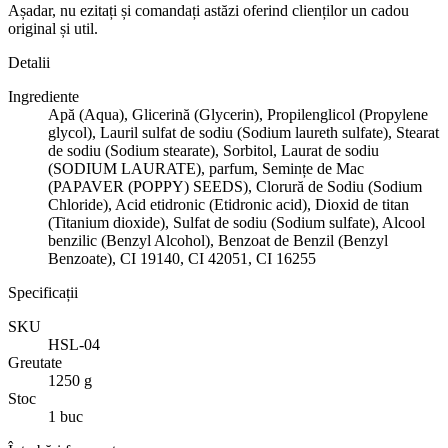
Așadar, nu ezitați și comandați astăzi oferind clienților un cadou
original și util.
Detalii
Ingrediente
Apă (Aqua), Glicerină (Glycerin), Propilenglicol (Propylene
glycol), Lauril sulfat de sodiu (Sodium laureth sulfate), Stearat
de sodiu (Sodium stearate), Sorbitol, Laurat de sodiu
(SODIUM LAURATE), parfum, Semințe de Mac
(PAPAVER (POPPY) SEEDS), Clorură de Sodiu (Sodium
Chloride), Acid etidronic (Etidronic acid), Dioxid de titan
(Titanium dioxide), Sulfat de sodiu (Sodium sulfate), Alcool
benzilic (Benzyl Alcohol), Benzoat de Benzil (Benzyl
Benzoate), CI 19140, CI 42051, CI 16255
Specificații
SKU
HSL-04
Greutate
1250 g
Stoc
1 buc