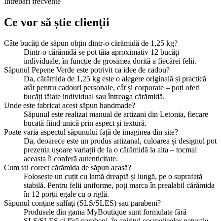
Întrebări frecvente
Ce vor să știe clienții
Câte bucăți de săpun obțin dintr-o cărămidă de 1,25 kg?
Dintr-o cărămidă se pot tăia aproximativ 12 bucăți
individuale, în funcție de grosimea dorită a fiecărei felii.
Săpunul Pepene Verde este potrivit ca idee de cadou?
Da, cărămida de 1,25 kg este o alegere originală și practică
atât pentru cadouri personale, cât și corporate – poți oferi
bucăți tăiate individual sau întreaga cărămidă.
Unde este fabricat acest săpun handmade?
Săpunul este realizat manual de artizani din Letonia, fiecare
bucată fiind unică prin aspect și textură.
Poate varia aspectul săpunului față de imaginea din site?
Da, deoarece este un produs artizanal, culoarea și designul pot
prezenta ușoare variații de la o cărămidă la alta – tocmai
aceasta îi conferă autenticitate.
Cum tai corect cărămida de săpun acasă?
Folosește un cuțit cu lamă dreaptă și lungă, pe o suprafață
stabilă. Pentru felii uniforme, poți marca în prealabil cărămida
în 12 porții egale cu o riglă.
Săpunul conține sulfați (SLS/SLES) sau parabeni?
Produsele din gama MyBoutique sunt formulate fără
SLS/SLES și fără parabeni, în spiritul cosmeticelor naturale