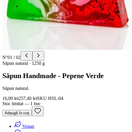
N°
01
/
02
Săpun natural
·
1250 g
Săpun Handmade - Pepene Verde
Săpun natural.
16,00 lei
257,40 lei
SKU
HSL-04
Stoc limitat — 1 buc
Adaugă în coș
Vegan