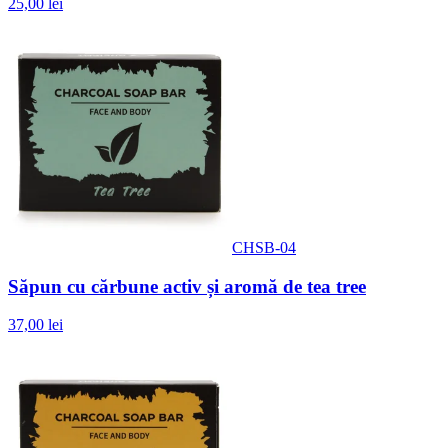
25,00 lei
CHSB-04
Săpun cu cărbune activ și aromă de tea tree
37,00 lei