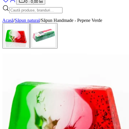
0
·
0,00 lei
Acasă
/
Săpun natural
/
Săpun Handmade - Pepene Verde