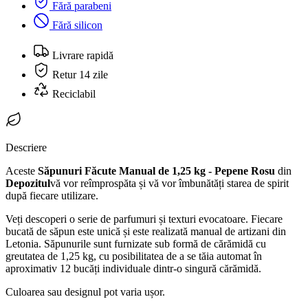
Fără parabeni
Fără silicon
Livrare rapidă
Retur 14 zile
Reciclabil
Descriere
Aceste
Săpunuri Făcute Manual de 1,25 kg - Pepene Rosu
din
Depozitul
vă vor reîmprospăta și vă vor îmbunătăți starea de spirit
după fiecare utilizare.
Veți descoperi o serie de parfumuri și texturi evocatoare. Fiecare
bucată de săpun este unică și este realizată manual de artizani din
Letonia. Săpunurile sunt furnizate sub formă de cărămidă cu
greutatea de 1,25 kg, cu posibilitatea de a se tăia automat în
aproximativ 12 bucăți individuale dintr-o singură cărămidă.
Culoarea sau designul pot varia ușor.