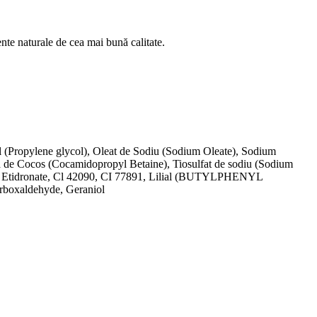
ente naturale de cea mai bună calitate.
 (Propylene glycol), Oleat de Sodiu (Sodium Oleate), Sodium
ă de Cocos (Cocamidopropyl Betaine), Tiosulfat de sodiu (Sodium
odium Etidronate, Cl 42090, CI 77891, Lilial (BUTYLPHENYL
boxaldehyde, Geraniol