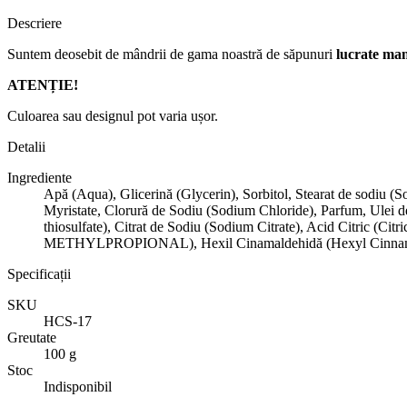
Descriere
Suntem deosebit de mândrii de gama noastră de săpunuri
lucrate ma
ATENȚIE!
Culoarea sau designul pot varia ușor.
Detalii
Ingrediente
Apă (Aqua), Glicerină (Glycerin), Sorbitol, Stearat de sodiu
Myristate, Clorură de Sodiu (Sodium Chloride), Parfum, Ulei 
thiosulfate), Citrat de Sodiu (Sodium Citrate), Acid Citric (
METHYLPROPIONAL), Hexil Cinamaldehidă (Hexyl Cinnamalde
Specificații
SKU
HCS-17
Greutate
100 g
Stoc
Indisponibil