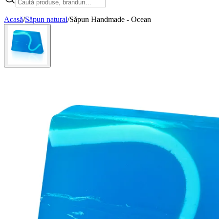
Acasă
/
Săpun natural
/
Săpun Handmade - Ocean