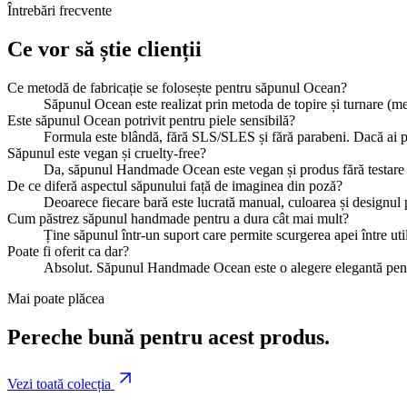
Întrebări frecvente
Ce vor să știe clienții
Ce metodă de fabricație se folosește pentru săpunul Ocean?
Săpunul Ocean este realizat prin metoda de topire și turnare (mel
Este săpunul Ocean potrivit pentru piele sensibilă?
Formula este blândă, fără SLS/SLES și fără parabeni. Dacă ai piel
Săpunul este vegan și cruelty-free?
Da, săpunul Handmade Ocean este vegan și produs fără testare 
De ce diferă aspectul săpunului față de imaginea din poză?
Deoarece fiecare bară este lucrată manual, culoarea și designul p
Cum păstrez săpunul handmade pentru a dura cât mai mult?
Ține săpunul într-un suport care permite scurgerea apei între util
Poate fi oferit ca dar?
Absolut. Săpunul Handmade Ocean este o alegere elegantă pentru 
Mai poate plăcea
Pereche bună pentru acest produs.
Vezi toată colecția