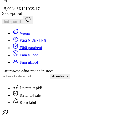
15,00 lei
SKU
HCS-17
Stoc epuizat
Indisponibil
Vegan
Fără SLS/SLES
Fără parabeni
Fără silicon
Fără alcool
Anunță-mă când revine în stoc:
Anunță-mă
Livrare rapidă
Retur 14 zile
Reciclabil