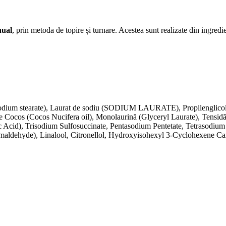
nual
, prin metoda de topire și turnare. Acestea sunt realizate din ingredi
 (Sodium stearate), Laurat de sodiu (SODIUM LAURATE), Propilenglicol
de Cocos (Cocos Nucifera oil), Monolaurină (Glyceryl Laurate), Tensid
Citric Acid), Trisodium Sulfosuccinate, Pentasodium Pentetate, Tetras
hyde), Linalool, Citronellol, Hydroxyisohexyl 3-Cyclohexene Car