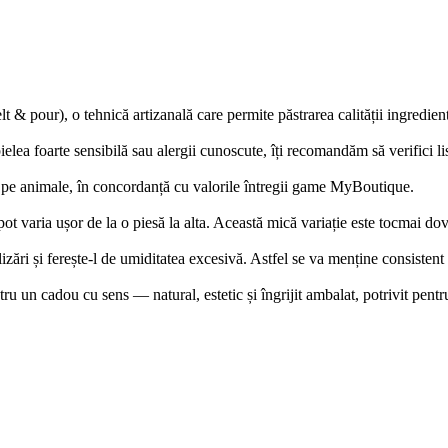
t & pour), o tehnică artizanală care permite păstrarea calității ingredien
ea foarte sensibilă sau alergii cunoscute, îți recomandăm să verifici lis
pe animale, în concordanță cu valorile întregii game MyBoutique.
ot varia ușor de la o piesă la alta. Această mică variație este tocmai dov
izări și ferește-l de umiditatea excesivă. Astfel se va menține consistent
un cadou cu sens — natural, estetic și îngrijit ambalat, potrivit pentru