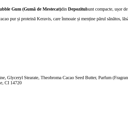
Bubble Gum (Gumă de Mestecat)
din
Depozitul
sunt compacte, ușor d
ao pur și proteină Keravis, care înmoaie și menține părul sănătos, lăsân
e, Glyceryl Stearate, Theobroma Cacao Seed Butter, Parfum (Fragranc
ne, CI 14720