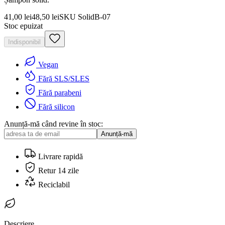
41,00 lei
48,50 lei
SKU
SolidB-07
Stoc epuizat
Indisponibil
Vegan
Fără SLS/SLES
Fără parabeni
Fără silicon
Anunță-mă când revine în stoc:
Anunță-mă
Livrare rapidă
Retur 14 zile
Reciclabil
Descriere