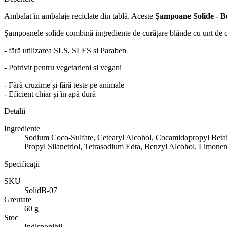
Ambalat în ambalaje reciclate din tablă. Aceste
Ș
ampoane Solide - 
Șampoanele solide combină ingrediente de curățare blânde cu unt de cac
- fără utilizarea SLS, SLES și Paraben
- Potrivit pentru vegetarieni și vegani
- Fără cruzime și fără teste pe animale
- Eficient chiar și în apă dură
Detalii
Ingrediente
Sodium Coco-Sulfate, Cetearyl Alcohol, Cocamidopropyl Betain
Propyl Silanetriol, Tetrasodium Edta, Benzyl Alcohol, Limone
Specificații
SKU
SolidB-07
Greutate
60 g
Stoc
Indisponibil