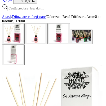
0
·
0,00 lei
Acasă
/
Difuzoare cu bețișoare
/
Odorizant Reed Diffuser - Aromă de
Iasomie, 120ml