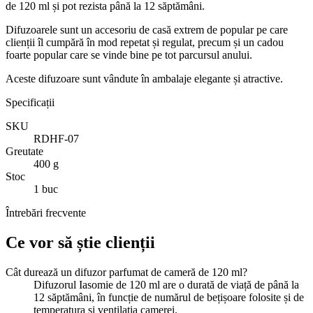
de 120 ml și pot rezista până la 12 săptămâni.
Difuzoarele sunt un accesoriu de casă extrem de popular pe care
clienții îl cumpără în mod repetat și regulat, precum și un cadou
foarte popular care se vinde bine pe tot parcursul anului.
Aceste difuzoare sunt vândute în ambalaje elegante și atractive.
Specificații
SKU
RDHF-07
Greutate
400 g
Stoc
1 buc
Întrebări frecvente
Ce vor să știe clienții
Cât durează un difuzor parfumat de cameră de 120 ml?
Difuzorul Iasomie de 120 ml are o durată de viață de până la
12 săptămâni, în funcție de numărul de bețișoare folosite și de
temperatura și ventilația camerei.