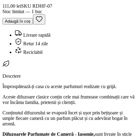
111,00 lei
SKU
RDHF-07
Stoc limitat — 1 buc
Adaugă în coș
Livrare rapidă
Retur 14 zile
Reciclabil
Descriere
Împrospătează-ți casa cu aceste parfumuri realizate cu grijă.
Aceste difuzoare clasice conțin cele mai frumoase combinații care vă
vor încânta familia, prietenii și clienții.
Conținutul difuzorului se evaporă încet și ușor prin bețișoare și
umple fiecare cameră cu un parfum plăcut și cu adevărat bogat în
aromă.
Difuzoarele Parfumate de Cameră - Iasomie,
sunt livrate în sticle