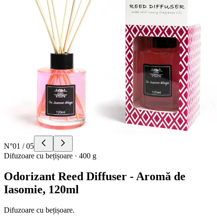
N°
01
/
05
Difuzoare cu bețișoare
·
400 g
Odorizant Reed Diffuser - Aromă de
Iasomie, 120ml
Difuzoare cu bețișoare.