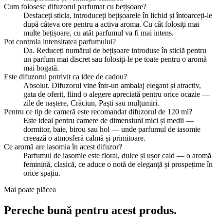
Cum folosesc difuzorul parfumat cu bețișoare?
Desfaceți sticla, introduceți bețișoarele în lichid și întoarceți-le
după câteva ore pentru a activa aroma. Cu cât folosiți mai
multe bețișoare, cu atât parfumul va fi mai intens.
Pot controla intensitatea parfumului?
Da. Reduceți numărul de bețișoare introduse în sticlă pentru
un parfum mai discret sau folosiți-le pe toate pentru o aromă
mai bogată.
Este difuzorul potrivit ca idee de cadou?
Absolut. Difuzorul vine într-un ambalaj elegant și atractiv,
gata de oferit, fiind o alegere apreciată pentru orice ocazie —
zile de naștere, Crăciun, Paști sau mulțumiri.
Pentru ce tip de cameră este recomandat difuzorul de 120 ml?
Este ideal pentru camere de dimensiuni mici și medii —
dormitor, baie, birou sau hol — unde parfumul de iasomie
creează o atmosferă calmă și primitoare.
Ce aromă are iasomia în acest difuzor?
Parfumul de iasomie este floral, dulce și ușor cald — o aromă
feminină, clasică, ce aduce o notă de eleganță și prospețime în
orice spațiu.
Mai poate plăcea
Pereche bună pentru acest produs.