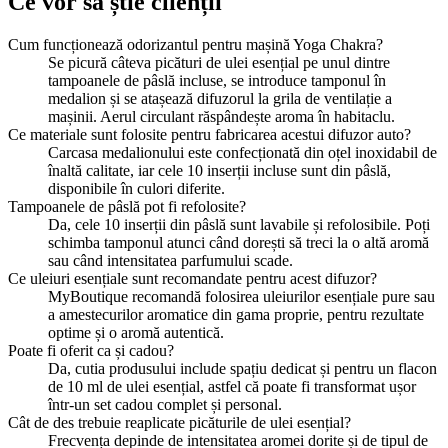
Ce vor să știe clienții
Cum funcționează odorizantul pentru mașină Yoga Chakra?
Se picură câteva picături de ulei esențial pe unul dintre
tampoanele de pâslă incluse, se introduce tamponul în
medalion și se atașează difuzorul la grila de ventilație a
mașinii. Aerul circulant răspândește aroma în habitaclu.
Ce materiale sunt folosite pentru fabricarea acestui difuzor auto?
Carcasa medalionului este confecționată din oțel inoxidabil de
înaltă calitate, iar cele 10 inserții incluse sunt din pâslă,
disponibile în culori diferite.
Tampoanele de pâslă pot fi refolosite?
Da, cele 10 inserții din pâslă sunt lavabile și refolosibile. Poți
schimba tamponul atunci când dorești să treci la o altă aromă
sau când intensitatea parfumului scade.
Ce uleiuri esențiale sunt recomandate pentru acest difuzor?
MyBoutique recomandă folosirea uleiurilor esențiale pure sau
a amestecurilor aromatice din gama proprie, pentru rezultate
optime și o aromă autentică.
Poate fi oferit ca și cadou?
Da, cutia produsului include spațiu dedicat și pentru un flacon
de 10 ml de ulei esențial, astfel că poate fi transformat ușor
într-un set cadou complet și personal.
Cât de des trebuie reaplicate picăturile de ulei esențial?
Frecvența depinde de intensitatea aromei dorite și de tipul de