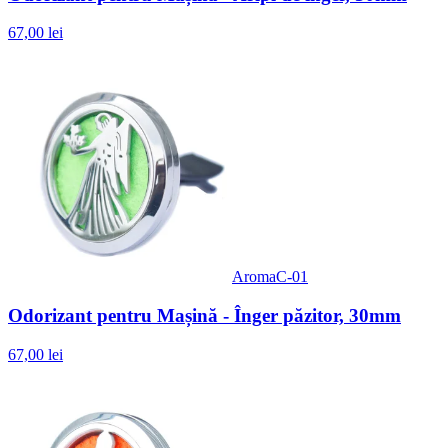
67,00 lei
AromaC-01
Odorizant pentru Mașină - Înger păzitor, 30mm
67,00 lei