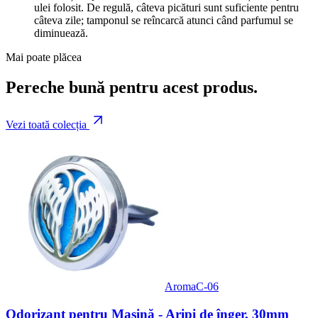
ulei folosit. De regulă, câteva picături sunt suficiente pentru
câteva zile; tamponul se reîncarcă atunci când parfumul se
diminuează.
Mai poate plăcea
Pereche bună pentru acest produs.
Vezi toată colecția
AromaC-06
Odorizant pentru Mașină - Aripi de înger, 30mm