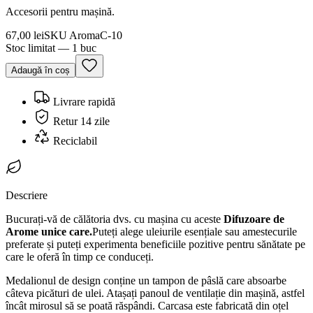
Accesorii pentru mașină.
67,00 lei
SKU
AromaC-10
Stoc limitat — 1 buc
Adaugă în coș
Livrare rapidă
Retur 14 zile
Reciclabil
Descriere
Bucurați-vă de călătoria dvs. cu mașina cu aceste
Difuzoare de
Arome unice care.
Puteți alege uleiurile esențiale sau amestecurile
preferate și puteți experimenta beneficiile pozitive pentru sănătate pe
care le oferă în timp ce conduceți.
Medalionul de design conține un tampon de pâslă care absoarbe
câteva picături de ulei. Atașați panoul de ventilație din mașină, astfel
încât mirosul să se poată răspândi. Carcasa este fabricată din oțel