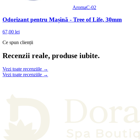
AromaC-02
Odorizant pentru Mașină - Tree of Life, 30mm
67,00 lei
Ce spun clienții
Recenzii reale, produse iubite.
Vezi toate recenziile →
Vezi toate recenziile →