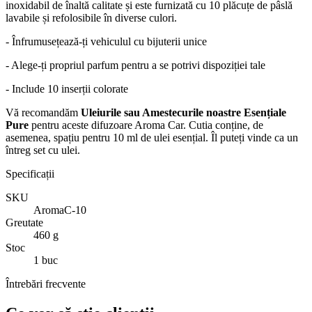
inoxidabil de înaltă calitate și este furnizată cu 10 plăcuțe de pâslă
lavabile și refolosibile în diverse culori.
- Înfrumusețează-ți vehiculul cu bijuterii unice
- Alege-ți propriul parfum pentru a se potrivi dispoziției tale
- Include 10 inserții colorate
Vă recomandăm
Uleiurile sau Amestecurile noastre Esențiale
Pure
pentru aceste difuzoare Aroma Car. Cutia conține, de
asemenea, spațiu pentru 10 ml de ulei esențial. Îl puteți vinde ca un
întreg set cu ulei.
Specificații
SKU
AromaC-10
Greutate
460 g
Stoc
1 buc
Întrebări frecvente