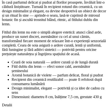
în casă parfumul delicat și pudrat al florilor proaspete, învăluit într-o
căldură liniștitoare. Turnată în recipient rotund din ceramică, cu un
design minimalist și elegant, ea devine deopotrivă un obiect de decor
și un ritual în sine — aprinde-o seara, lasă-te cuprinsă de mirosul
botanic fin și ascultă trosnitul blând, ritmic, al fitilului dublu din
lemn.
Fitilul din lemn nu este o simplă alegere estetică: atunci când arde,
produce un sunet discret, asemănător cu cel al unui cămin,
transformând fiecare moment de relaxare într-o experiență senzorială
completă. Ceara de soia asigură o ardere curată, lentă și uniformă,
fără funingine și fără aditivi sintetici — potrivită pentru oricine
prețuiește naturalețea și îngrijirea spațiului de acasă.
Ceară de soia naturală — ardere curată și de lungă durată
Fitil dublu din lemn — efect sonor cald, asemănător
șemineului
Aromă botanică de violete — parfum delicat, floral și pudrat
Recipient din ceramică reutilizabil — poate fi refolosit după
consumarea lumânării
Design minimalist, elegant — potrivită și ca idee de cadou cu
sens
Dimensiuni: diametru 8 cm, înălțime 7,5 cm, greutate 430 g
Detalii