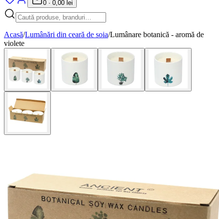
0
·
0,00 lei
Acasă
/
Lumânări din ceară de soia
/
Lumânare botanică - aromă de
violete