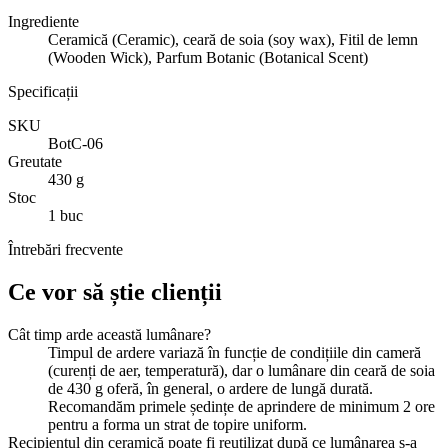
Ingrediente
Ceramică (Ceramic), ceară de soia (soy wax), Fitil de lemn
(Wooden Wick), Parfum Botanic (Botanical Scent)
Specificații
SKU
BotC-06
Greutate
430 g
Stoc
1 buc
Întrebări frecvente
Ce vor să știe clienții
Cât timp arde această lumânare?
Timpul de ardere variază în funcție de condițiile din cameră
(curenți de aer, temperatură), dar o lumânare din ceară de soia
de 430 g oferă, în general, o ardere de lungă durată.
Recomandăm primele ședințe de aprindere de minimum 2 ore
pentru a forma un strat de topire uniform.
Recipientul din ceramică poate fi reutilizat după ce lumânarea s-a