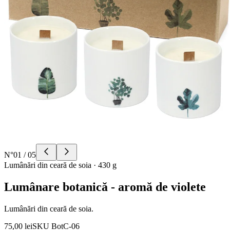
N°
01
/
05
Lumânări din ceară de soia
·
430 g
Lumânare botanică - aromă de violete
Lumânări din ceară de soia.
75,00 lei
SKU
BotC-06