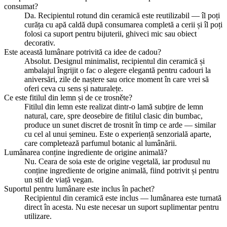
consumat?
Da. Recipientul rotund din ceramică este reutilizabil — îl poți
curăța cu apă caldă după consumarea completă a cerii și îl poți
folosi ca suport pentru bijuterii, ghiveci mic sau obiect
decorativ.
Este această lumânare potrivită ca idee de cadou?
Absolut. Designul minimalist, recipientul din ceramică și
ambalajul îngrijit o fac o alegere elegantă pentru cadouri la
aniversări, zile de naștere sau orice moment în care vrei să
oferi ceva cu sens și naturalețe.
Ce este fitilul din lemn și de ce trosněte?
Fitilul din lemn este realizat dintr-o lamă subțire de lemn
natural, care, spre deosebire de fitilul clasic din bumbac,
produce un sunet discret de trosnit în timp ce arde — similar
cu cel al unui șemineu. Este o experiență senzorială aparte,
care completează parfumul botanic al lumânării.
Lumânarea conține ingrediente de origine animală?
Nu. Ceara de soia este de origine vegetală, iar produsul nu
conține ingrediente de origine animală, fiind potrivit și pentru
un stil de viață vegan.
Suportul pentru lumânare este inclus în pachet?
Recipientul din ceramică este inclus — lumânarea este turnată
direct în acesta. Nu este necesar un suport suplimentar pentru
utilizare.