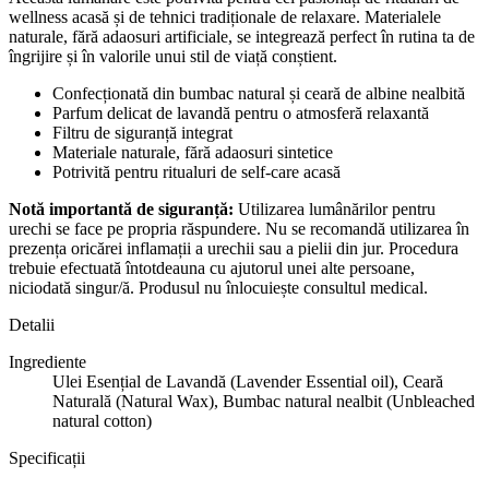
wellness acasă și de tehnici tradiționale de relaxare. Materialele
naturale, fără adaosuri artificiale, se integrează perfect în rutina ta de
îngrijire și în valorile unui stil de viață conștient.
Confecționată din bumbac natural și ceară de albine nealbită
Parfum delicat de lavandă pentru o atmosferă relaxantă
Filtru de siguranță integrat
Materiale naturale, fără adaosuri sintetice
Potrivită pentru ritualuri de self-care acasă
Notă importantă de siguranță:
Utilizarea lumânărilor pentru
urechi se face pe propria răspundere. Nu se recomandă utilizarea în
prezența oricărei inflamații a urechii sau a pielii din jur. Procedura
trebuie efectuată întotdeauna cu ajutorul unei alte persoane,
niciodată singur/ă. Produsul nu înlocuiește consultul medical.
Detalii
Ingrediente
Ulei Esențial de Lavandă (Lavender Essential oil), Ceară
Naturală (Natural Wax), Bumbac natural nealbit (Unbleached
natural cotton)
Specificații