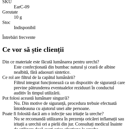
SKU
EarC-09
Greutate
10 g
Stoc
Indisponibil
Întrebări frecvente
Ce vor să știe clienții
Din ce materiale este făcută lumânarea pentru urechi?
Este confecționată din bumbac natural și ceară de albine
nealbită, fără adaosuri sintetice.
Ce rol are filtrul de la capătul lumânării?
Filtrul integrat funcționează ca un dispozitiv de siguranță care
previne pătrunderea eventualelor reziduuri în conductul
auditiv în timpul utilizării.
Pot folosi această lumânare singur/ă?
Nu. Din motive de siguranță, procedura trebuie efectuată
întotdeauna cu ajutorul unei alte persoane.
Poate fi folosită dacă am o infecție sau iritație la ureche?
Nu se recomandă utilizarea în prezența oricărei inflamații sau
iritații a urechii ori a pielii din jur. Consultați medicul înainte