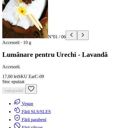
N°
01
/
06
Accesorii
·
10 g
Lumânare pentru Urechi - Lavandă
Accesorii.
17,00 lei
SKU
EarC-09
Stoc epuizat
Indisponibil
Vegan
Fără SLS/SLES
Fără parabeni
Fără silicon