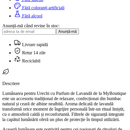
Fără coloranți artificiali
Fără alcool
Anunță-mă când revine în stoc:
Anunță-mă
Livrare rapidă
Retur 14 zile
Reciclabil
Descriere
Lumânarea pentru Urechi cu Parfum de Lavandă de la MyBoutique
este un accesoriu tradițional de relaxare, confecționat din bumbac
natural și ceară de albine nealbită. Aroma delicată de lavandă
transformă orice moment de îngrijire personală într-un ritual liniștit,
cu o atmosferă caldă și reconfortantă. Filtrele de siguranță integrate
la capătul lumânării oferă un plus de protecție în timpul utilizării.
Această lumânare este potrivită pentru cei pasionați de ritualuri de