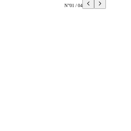
N°
01
/
04