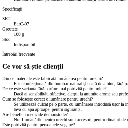
Specificații
SKU
EarC-07
Greutate
100 g
Stoc
Indisponibil
Întrebări frecvente
Ce vor să știe clienții
Din ce materiale este fabricată lumânarea pentru urechi?
Este confecționată din bumbac natural și ceară de albine, fără par
De ce este varianta fără parfum mai potrivită pentru mine?
Dacă ai sensibilități olfactive, alergii la anumite arome sau pref
Cum se folosește corect o lumânare pentru urechi?
Se utilizează culcat pe o parte, cu lumânarea introdusă ușor la in
tavă cu apă aproape, pentru siguranță.
Are beneficii medicale demonstrate?
Nu. Lumânările pentru urechi sunt accesorii pentru ritualuri de 
Este potrivită pentru persoanele vegane?