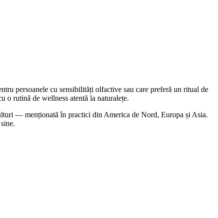
u persoanele cu sensibilități olfactive sau care preferă un ritual de
 cu o rutină de wellness atentă la naturalețe.
culturi — menționată în practici din America de Nord, Europa și Asia.
 sine.