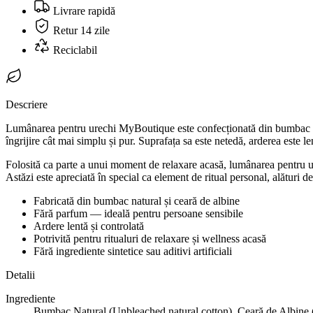
Livrare rapidă
Retur 14 zile
Reciclabil
Descriere
Lumânarea pentru urechi MyBoutique este confecționată din bumbac natur
îngrijire cât mai simplu și pur. Suprafața sa este netedă, arderea este len
Folosită ca parte a unui moment de relaxare acasă, lumânarea pentru ur
Astăzi este apreciată în special ca element de ritual personal, alături de
Fabricată din bumbac natural și ceară de albine
Fără parfum — ideală pentru persoane sensibile
Ardere lentă și controlată
Potrivită pentru ritualuri de relaxare și wellness acasă
Fără ingrediente sintetice sau aditivi artificiali
Detalii
Ingrediente
Bumbac Natural (Unbleached natural cotton), Ceară de Albine 