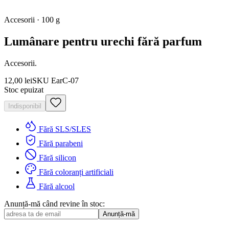
Accesorii
·
100 g
Lumânare pentru urechi fără parfum
Accesorii.
12,00 lei
SKU
EarC-07
Stoc epuizat
Indisponibil
Fără SLS/SLES
Fără parabeni
Fără silicon
Fără coloranți artificiali
Fără alcool
Anunță-mă când revine în stoc:
Anunță-mă