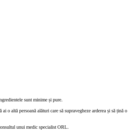
 ingredientele sunt minime și pure.
ă ai o altă persoană alături care să supravegheze arderea și să țină o
 consultul unui medic specialist ORL.