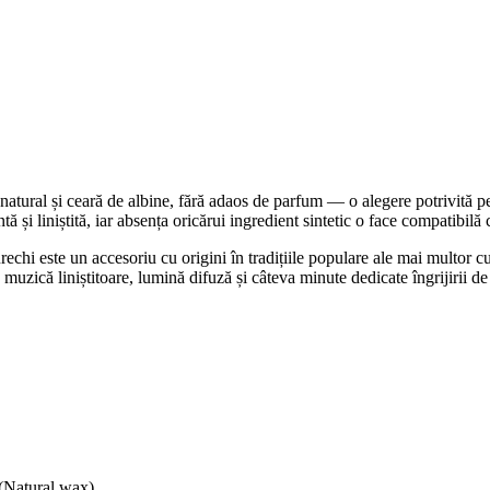
al și ceară de albine, fără adaos de parfum — o alegere potrivită pentr
tă și liniștită, iar absența oricărui ingredient sintetic o face compatibilă
echi este un accesoriu cu origini în tradițiile populare ale mai multor 
 muzică liniștitoare, lumină difuză și câteva minute dedicate îngrijirii de
(Natural wax)