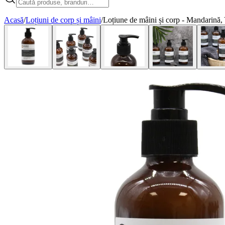
Acasă
/
Loțiuni de corp și mâini
/
Loțiune de mâini și corp - Mandarină,