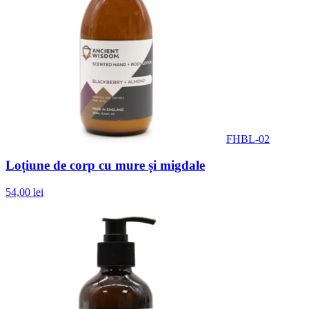
FHBL-02
Loțiune de corp cu mure și migdale
54,00 lei