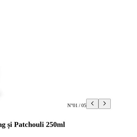
N°
01
/
05
ng și Patchouli 250ml