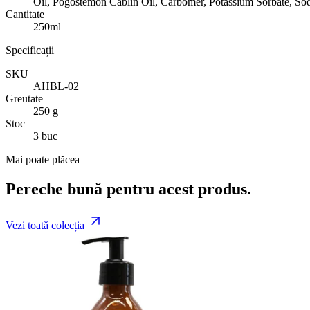
Oil, Pogostemon Cablin Oil, Carbomer, Potassium Sorbate, Sod
Cantitate
250ml
Specificații
SKU
AHBL-02
Greutate
250 g
Stoc
3 buc
Mai poate plăcea
Pereche bună pentru acest produs.
Vezi toată colecția