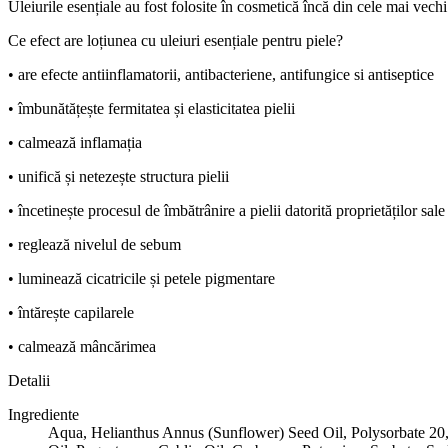
Uleiurile esențiale au fost folosite în cosmetică încă din cele mai vechi 
Ce efect are loțiunea cu uleiuri esențiale pentru piele?
• are efecte antiinflamatorii, antibacteriene, antifungice si antiseptice
• îmbunătățește fermitatea și elasticitatea pielii
• calmează inflamația
• unifică și netezește structura pielii
• încetinește procesul de îmbătrânire a pielii datorită proprietăților sal
• reglează nivelul de sebum
• luminează cicatricile și petele pigmentare
• întărește capilarele
• calmează mâncărimea
Detalii
Ingrediente
Aqua, Helianthus Annus (Sunflower) Seed Oil, Polysorbate 20, 