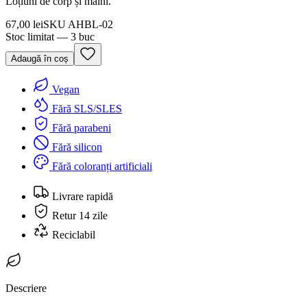
Loțiuni de corp și mâini.
67,00 lei
SKU
AHBL-02
Stoc limitat — 3 buc
Adaugă în coș
Vegan
Fără SLS/SLES
Fără parabeni
Fără silicon
Fără coloranți artificiali
Livrare rapidă
Retur 14 zile
Reciclabil
Descriere