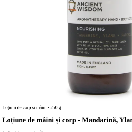
Loțiuni de corp și mâini
·
250 g
Loțiune de mâini și corp - Mandarină, Yla