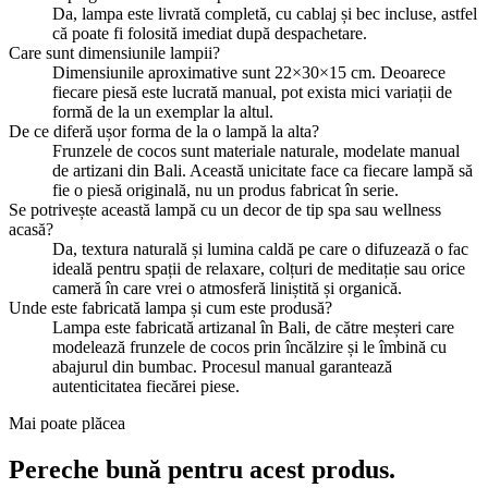
Da, lampa este livrată completă, cu cablaj și bec incluse, astfel
că poate fi folosită imediat după despachetare.
Care sunt dimensiunile lampii?
Dimensiunile aproximative sunt 22×30×15 cm. Deoarece
fiecare piesă este lucrată manual, pot exista mici variații de
formă de la un exemplar la altul.
De ce diferă ușor forma de la o lampă la alta?
Frunzele de cocos sunt materiale naturale, modelate manual
de artizani din Bali. Această unicitate face ca fiecare lampă să
fie o piesă originală, nu un produs fabricat în serie.
Se potrivește această lampă cu un decor de tip spa sau wellness
acasă?
Da, textura naturală și lumina caldă pe care o difuzează o fac
ideală pentru spații de relaxare, colțuri de meditație sau orice
cameră în care vrei o atmosferă liniștită și organică.
Unde este fabricată lampa și cum este produsă?
Lampa este fabricată artizanal în Bali, de către meșteri care
modelează frunzele de cocos prin încălzire și le îmbină cu
abajurul din bumbac. Procesul manual garantează
autenticitatea fiecărei piese.
Mai poate plăcea
Pereche bună pentru acest produs.