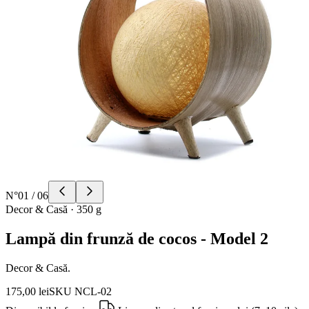
N°
01
/
06
Decor & Casă
·
350 g
Lampă din frunză de cocos - Model 2
Decor & Casă.
175,00 lei
SKU
NCL-02