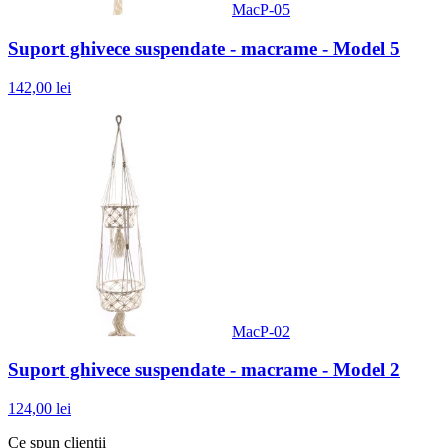
MacP-05
Suport ghivece suspendate - macrame - Model 5
142,00 lei
MacP-02
Suport ghivece suspendate - macrame - Model 2
124,00 lei
Ce spun clienții