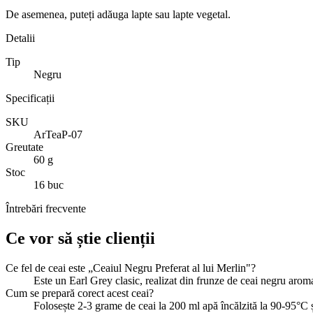
De asemenea, puteți adăuga lapte sau lapte vegetal.
Detalii
Tip
Negru
Specificații
SKU
ArTeaP-07
Greutate
60 g
Stoc
16 buc
Întrebări frecvente
Ce vor să știe clienții
Ce fel de ceai este „Ceaiul Negru Preferat al lui Merlin"?
Este un Earl Grey clasic, realizat din frunze de ceai negru arom
Cum se prepară corect acest ceai?
Folosește 2-3 grame de ceai la 200 ml apă încălzită la 90-95°C ș