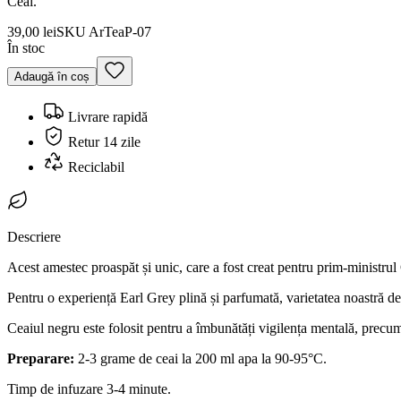
Ceai.
39,00 lei
SKU
ArTeaP-07
În stoc
Adaugă în coș
Livrare rapidă
Retur 14 zile
Reciclabil
Descriere
Acest amestec proaspăt și unic, care a fost creat pentru prim-ministrul
Pentru o experiență Earl Grey plină și parfumată, varietatea noastră de
Ceaiul negru este folosit pentru a îmbunătăți vigilența mentală, precum 
Preparare
:
2-3 grame de ceai la 200 ml apa la 90-95°C.
Timp de infuzare 3-4 minute.