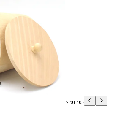
N°
01
/
05