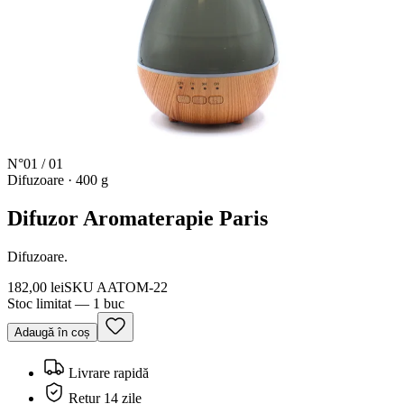
N°
01
/
01
Difuzoare
·
400 g
Difuzor Aromaterapie Paris
Difuzoare.
182,00 lei
SKU
AATOM-22
Stoc limitat — 1 buc
Adaugă în coș
Livrare rapidă
Retur 14 zile