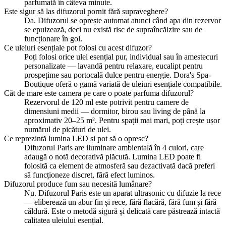
parfumată în câteva minute.
Este sigur să las difuzorul pornit fără supraveghere?
Da. Difuzorul se oprește automat atunci când apa din rezervor
se epuizează, deci nu există risc de supraîncălzire sau de
funcționare în gol.
Ce uleiuri esențiale pot folosi cu acest difuzor?
Poți folosi orice ulei esențial pur, individual sau în amestecuri
personalizate — lavandă pentru relaxare, eucalipt pentru
prospețime sau portocală dulce pentru energie. Dora's Spa-
Boutique oferă o gamă variată de uleiuri esențiale compatibile.
Cât de mare este camera pe care o poate parfuma difuzorul?
Rezervorul de 120 ml este potrivit pentru camere de
dimensiuni medii — dormitor, birou sau living de până la
aproximativ 20–25 m². Pentru spații mai mari, poți crește ușor
numărul de picături de ulei.
Ce reprezintă lumina LED și pot să o opresc?
Difuzorul Paris are iluminare ambientală în 4 culori, care
adaugă o notă decorativă plăcută. Lumina LED poate fi
folosită ca element de atmosferă sau dezactivată dacă preferi
să funcționeze discret, fără efect luminos.
Difuzorul produce fum sau necesită lumânare?
Nu. Difuzorul Paris este un aparat ultrasonic cu difuzie la rece
— eliberează un abur fin și rece, fără flacără, fără fum și fără
căldură. Este o metodă sigură și delicată care păstrează intactă
calitatea uleiului esențial.