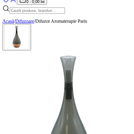
0
·
0,00 lei
Acasă
/
Difuzoare
/
Difuzor Aromaterapie Paris