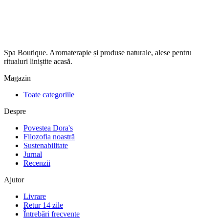
Spa Boutique. Aromaterapie și produse naturale, alese pentru
ritualuri liniștite acasă.
Magazin
Toate categoriile
Despre
Povestea Dora's
Filozofia noastră
Sustenabilitate
Jurnal
Recenzii
Ajutor
Livrare
Retur 14 zile
Întrebări frecvente