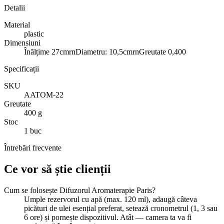
Detalii
Material
plastic
Dimensiuni
Înălțime 27cmrnDiametru: 10,5cmrnGreutate 0,400
Specificații
SKU
AATOM-22
Greutate
400 g
Stoc
1 buc
Întrebări frecvente
Ce vor să știe clienții
Cum se folosește Difuzorul Aromaterapie Paris?
Umple rezervorul cu apă (max. 120 ml), adaugă câteva
picături de ulei esențial preferat, setează cronometrul (1, 3 sau
6 ore) și pornește dispozitivul. Atât — camera ta va fi