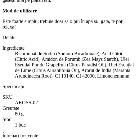
găsești una pe placul tău.
Mod de utilizare
Este foarte simplu, trebuie doar să o pui în apă și.. gata, te poți
relaxa!
Detalii
Ingrediente
Bicarbonat de Sodiu (Sodium Bicarbonate), Acid Citric
(Citric Acid), Amidon de Porumb (Zea Mays Starch), Ulei
Esențial Pur de Grapefruit (Citrus Paradisi Oil), Ulei Esențial
de Lime (Citrus Aurantifolia Oil), Arorut de India (Maranta
Arundinacea Root), CI 19140, CI 42090, Limonenennnnn
Specificații
SKU
AROSS-02
Greutate
80 g
Stoc
1 buc
Întrebări frecvente