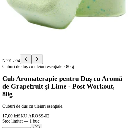
N°
01
/
04
Cuburi de duș cu uleiuri esențiale
·
80 g
Cub Aromaterapie pentru Duș cu Aromă
de Grapefruit și Lime - Post Workout,
80g
Cuburi de duș cu uleiuri esențiale.
17,00 lei
SKU
AROSS-02
Stoc limitat — 1 buc