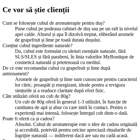
Ce vor să știe clienții
Cum se folosește cubul de aromaterapie pentru duș?
Pune cubul pe podeaua cabinei de duș sau pe un raft la nivelul
apei calde. Aburul și apa îl dizolvă treptat, eliberând aromele
de grapefruit și lime pe toată durata dușului.
Conține cubul ingrediente naturale?
Da, cubul este formulat cu uleiuri esențiale naturale, fără
SLS/SLES și fără parabeni, în linia valorilor MyBoutique de
cosmetică naturală și prietenoasă cu mediul.
De ce este recomandat cubul cu grapefruit și lime după
antrenament?
Aromele de grapefruit și lime sunt cunoscute pentru caracterul
lor citric, proaspăt și energizant, ideale pentru a revigora
simțurile și a readuce claritate după efort fizic.
Câte utilizări oferă un cub de 80g?
Un cub de 80g oferă în general 1-3 utilizări, în funcție de
cantitatea de apă și abur cu care intră în contact. Pentru o
experiență mai intensă, folosește întregul cub dintr-o dată.
Poate fi oferit ca și cadou?
Absolut. Cubul de aromaterapie este o idee de cadou originală
și accesibilă, potrivită pentru oricine apreciază ritualurile de
îngrijire naturală — indiferent dacă are sau nu cadă acasă.