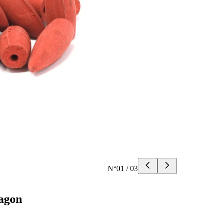
N°
01
/
03
agon