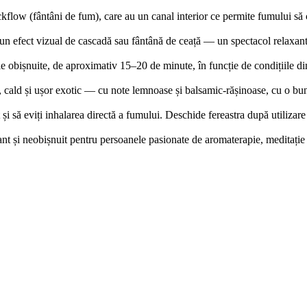
flow (fântâni de fum), care au un canal interior ce permite fumului să c
 un efect vizual de cascadă sau fântână de ceață — un spectacol relaxant,
 obișnuite, de aproximativ 15–20 de minute, în funcție de condițiile din
cald și ușor exotic — cu note lemnoase și balsamic-rășinoase, cu o bună
 și să eviți inhalarea directă a fumului. Deschide fereastra după utilizar
t și neobișnuit pentru persoanele pasionate de aromaterapie, meditație