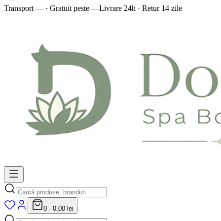
Transport — · Gratuit peste —
Livrare 24h · Retur 14 zile
0
·
0,00 lei