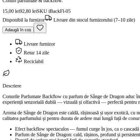
Conuri parfumate & backflow.
15,00 lei
92,80 lei
SKU
iBackFl-05
Disponibil la furnizor
Livrare din stocul furnizorului (7–10 zile)
Adaugă în coș
Livrare furnizor
Retur 14 zile
Reciclabil
Descriere
Conurile Parfumate Backflow cu parfum de Sânge de Dragon aduc în casa 
experiență senzorială dublă — vizuală și olfactivă — perfectă pentru mo
Aroma de Sânge de Dragon este caldă, rășinoasă și ușor exotică, cu no
calitatea parfumului și pentru durata de ardere mai lungă față de conur
Efect backflow spectaculos — fumul curge în jos, ca o cascadă
Parfum de Sânge de Dragon: cald, rășinos, profund și persistent