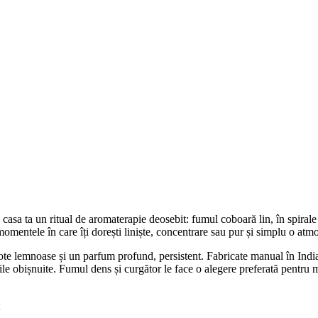
ta un ritual de aromaterapie deosebit: fumul coboară lin, în spirale vi
mentele în care îți dorești liniște, concentrare sau pur și simplu o atmo
te lemnoase și un parfum profund, persistent. Fabricate manual în India,
ile obișnuite. Fumul dens și curgător le face o alegere preferată pentru 