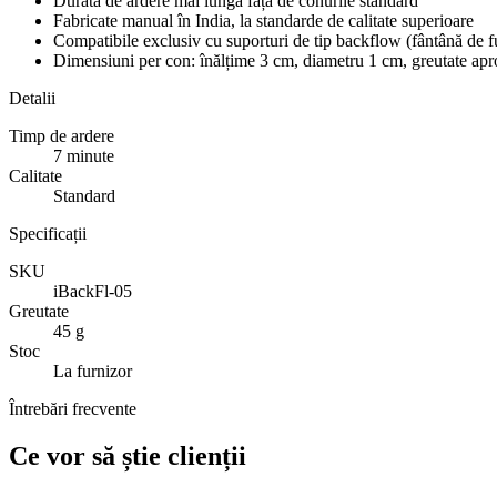
Durată de ardere mai lungă față de conurile standard
Fabricate manual în India, la standarde de calitate superioare
Compatibile exclusiv cu suporturi de tip backflow (fântână de 
Dimensiuni per con: înălțime 3 cm, diametru 1 cm, greutate apr
Detalii
Timp de ardere
7 minute
Calitate
Standard
Specificații
SKU
iBackFl-05
Greutate
45 g
Stoc
La furnizor
Întrebări frecvente
Ce vor să știe clienții