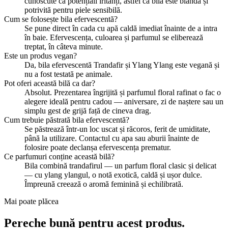
cunoscute ca potențiali iritanți, astfel că bila este blândă și
potrivită pentru piele sensibilă.
Cum se folosește bila efervescentă?
Se pune direct în cada cu apă caldă imediat înainte de a intra
în baie. Efervescența, culoarea și parfumul se eliberează
treptat, în câteva minute.
Este un produs vegan?
Da, bila efervescentă Trandafir și Ylang Ylang este vegană și
nu a fost testată pe animale.
Pot oferi această bilă ca dar?
Absolut. Prezentarea îngrijită și parfumul floral rafinat o fac o
alegere ideală pentru cadou — aniversare, zi de naștere sau un
simplu gest de grijă față de cineva drag.
Cum trebuie păstrată bila efervescentă?
Se păstrează într-un loc uscat și răcoros, ferit de umiditate,
până la utilizare. Contactul cu apa sau aburii înainte de
folosire poate declanșa efervescența prematur.
Ce parfumuri conține această bilă?
Bila combină trandafirul — un parfum floral clasic și delicat
— cu ylang ylangul, o notă exotică, caldă și ușor dulce.
Împreună creează o aromă feminină și echilibrată.
Mai poate plăcea
Pereche bună pentru acest produs.