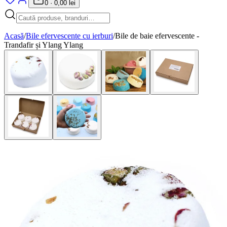
0
·
0,00 lei
Acasă
/
Bile efervescente cu ierburi
/
Bile de baie efervescente -
Trandafir și Ylang Ylang