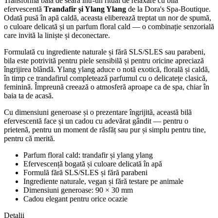
Transformă baia de seară într-un ritual de relaxare cu bila
efervescentă
Trandafir și Ylang Ylang
de la Dora's Spa-Boutique.
Odată pusă în apă caldă, aceasta eliberează treptat un nor de spumă,
o culoare delicată și un parfum floral cald — o combinație senzorială
care invită la liniște și deconectare.
Formulată cu ingrediente naturale și fără SLS/SLES sau parabeni,
bila este potrivită pentru piele sensibilă și pentru oricine apreciază
îngrijirea blândă. Ylang ylang aduce o notă exotică, florală și caldă,
în timp ce trandafirul completează parfumul cu o delicatețe clasică,
feminină. Împreună creează o atmosferă aproape ca de spa, chiar în
baia ta de acasă.
Cu dimensiuni generoase și o prezentare îngrijită, această bilă
efervescentă face și un cadou cu adevărat gândit — pentru o
prietenă, pentru un moment de răsfăț sau pur și simplu pentru tine,
pentru că merită.
Parfum floral cald: trandafir și ylang ylang
Efervescență bogată și culoare delicată în apă
Formulă fără SLS/SLES și fără parabeni
Ingrediente naturale, vegan și fără testare pe animale
Dimensiuni generoase: 90 × 30 mm
Cadou elegant pentru orice ocazie
Detalii