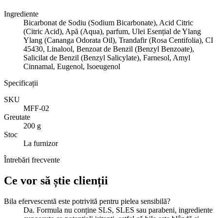
Ingrediente
Bicarbonat de Sodiu (Sodium Bicarbonate), Acid Citric
(Citric Acid), Apă (Aqua), parfum, Ulei Esențial de Ylang
Ylang (Cananga Odorata Oil), Trandafir (Rosa Centifolia), CI
45430, Linalool, Benzoat de Benzil (Benzyl Benzoate),
Salicilat de Benzil (Benzyl Salicylate), Farnesol, Amyl
Cinnamal, Eugenol, Isoeugenol
Specificații
SKU
MFF-02
Greutate
200 g
Stoc
La furnizor
Întrebări frecvente
Ce vor să știe clienții
Bila efervescentă este potrivită pentru pielea sensibilă?
Da. Formula nu conține SLS, SLES sau parabeni, ingrediente