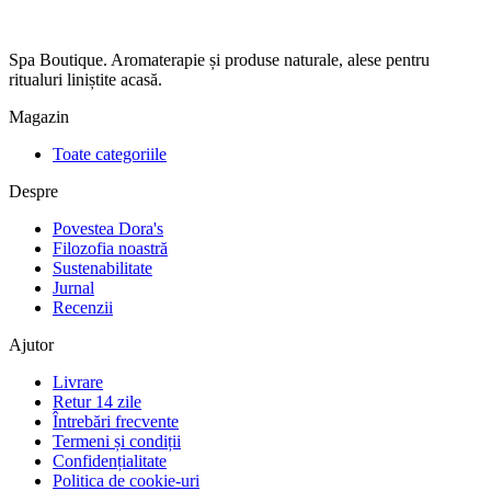
Spa Boutique. Aromaterapie și produse naturale, alese pentru
ritualuri liniștite acasă.
Magazin
Toate categoriile
Despre
Povestea Dora's
Filozofia noastră
Sustenabilitate
Jurnal
Recenzii
Ajutor
Livrare
Retur 14 zile
Întrebări frecvente
Termeni și condiții
Confidențialitate
Politica de cookie-uri