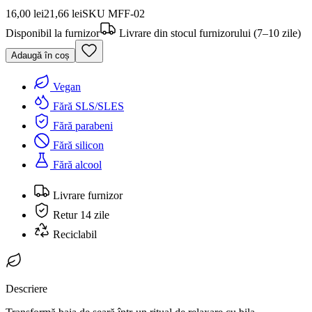
16,00 lei
21,66 lei
SKU
MFF-02
Disponibil la furnizor
Livrare din stocul furnizorului (7–10 zile)
Adaugă în coș
Vegan
Fără SLS/SLES
Fără parabeni
Fără silicon
Fără alcool
Livrare furnizor
Retur 14 zile
Reciclabil
Descriere