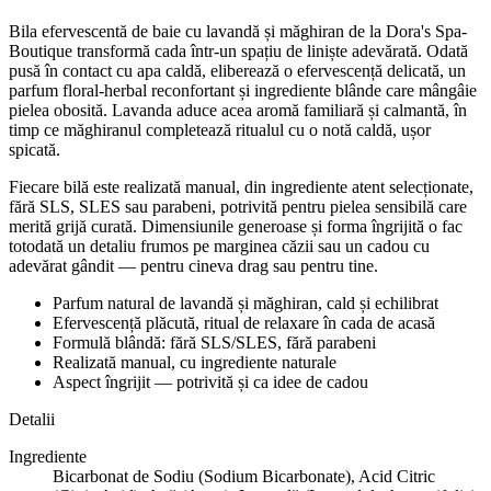
Bila efervescentă de baie cu lavandă și măghiran de la Dora's Spa-
Boutique transformă cada într-un spațiu de liniște adevărată. Odată
pusă în contact cu apa caldă, eliberează o efervescență delicată, un
parfum floral-herbal reconfortant și ingrediente blânde care mângâie
pielea obosită. Lavanda aduce acea aromă familiară și calmantă, în
timp ce măghiranul completează ritualul cu o notă caldă, ușor
spicată.
Fiecare bilă este realizată manual, din ingrediente atent selecționate,
fără SLS, SLES sau parabeni, potrivită pentru pielea sensibilă care
merită grijă curată. Dimensiunile generoase și forma îngrijită o fac
totodată un detaliu frumos pe marginea căzii sau un cadou cu
adevărat gândit — pentru cineva drag sau pentru tine.
Parfum natural de lavandă și măghiran, cald și echilibrat
Efervescență plăcută, ritual de relaxare în cada de acasă
Formulă blândă: fără SLS/SLES, fără parabeni
Realizată manual, cu ingrediente naturale
Aspect îngrijit — potrivită și ca idee de cadou
Detalii
Ingrediente
Bicarbonat de Sodiu (Sodium Bicarbonate), Acid Citric