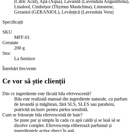
(Citric Acid), Apă (Aqua), Lavandă (Lavendula Angustifolia),
Linalool, Cimbrișor (Thymus Mastichina), Limonene,
Geraniol (GERANIOL), Levănțică (Lavendula Vera)
Specificații
SKU
MFF-01
Greutate
200 g
Stoc
La furnizor
Întrebări frecvente
Ce vor să știe clienții
Din ce ingrediente este făcută bila efervescentă?
Bila este realizată manual din ingrediente naturale, cu parfum
de lavandă și măghiran, fără SLS, SLES sau parabeni,
potrivită inclusiv pentru pielea sensibilă.
Cum se folosește bila efervescentă de baie?
Se pune pur și simplu în cada cu apă caldă și se lasă să se
dizolve complet. Efervescența eliberează parfumul și
ingredientele active direct în apă.