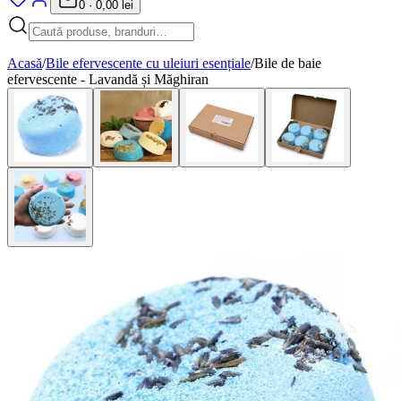
0
·
0,00 lei
Acasă
/
Bile efervescente cu uleiuri esențiale
/
Bile de baie
efervescente - Lavandă și Măghiran