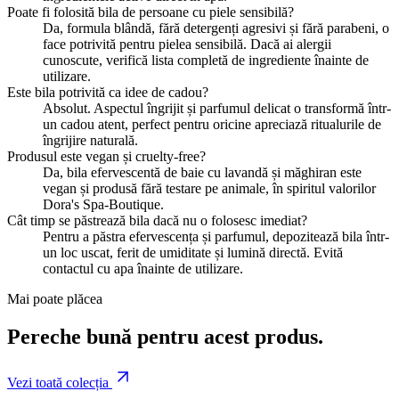
Poate fi folosită bila de persoane cu piele sensibilă?
Da, formula blândă, fără detergenți agresivi și fără parabeni, o
face potrivită pentru pielea sensibilă. Dacă ai alergii
cunoscute, verifică lista completă de ingrediente înainte de
utilizare.
Este bila potrivită ca idee de cadou?
Absolut. Aspectul îngrijit și parfumul delicat o transformă într-
un cadou atent, perfect pentru oricine apreciază ritualurile de
îngrijire naturală.
Produsul este vegan și cruelty-free?
Da, bila efervescentă de baie cu lavandă și măghiran este
vegan și produsă fără testare pe animale, în spiritul valorilor
Dora's Spa-Boutique.
Cât timp se păstrează bila dacă nu o folosesc imediat?
Pentru a păstra efervescența și parfumul, depozitează bila într-
un loc uscat, ferit de umiditate și lumină directă. Evită
contactul cu apa înainte de utilizare.
Mai poate plăcea
Pereche bună pentru acest produs.
Vezi toată colecția