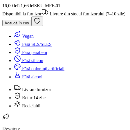
16,00 lei
21,66 lei
SKU
MFF-01
Disponibil la furnizor
Livrare din stocul furnizorului (7–10 zile)
Adaugă în coș
Vegan
Fără SLS/SLES
Fără parabeni
Fără silicon
Fără coloranți artificiali
Fără alcool
Livrare furnizor
Retur 14 zile
Reciclabil
Descriere