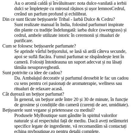
Au o aromă caldă și învăluitoare: nota dulce-vanilată a ierbii
dulci se împletește cu mirosul rășinos și ușor lemnosCedrul,
creând un parfum profund și echilibrat.
Din ce sunt făcute bețișoarele Tribal - Iarbă Dulce & Cedru?
Sunt realizate manual în India, folosind parfumuri inspirate
din plante cu tradiție îndelungată: iarba dulce (sweetgrass) și
cedrul, ambele utilizate istoric în ceremonii și ritualuri de
purificare.
Cum se folosesc bețișoarele parfumate?
Se aprinde vârful bețișorului, se lasă să ardă câteva secunde,
apoi se suflă flacăra. Fumul parfumat se răspândește lent în
cameră. Folosiți întotdeauna un suport adecvat și nu lăsați
tămâia nesupravegheată.
Sunt potrivite ca idee de cadou?
Da. Ambalajul decorativ și parfumul deosebit le fac un cadou
cu sens pentru cei pasionați de aromaterapie, wellness sau
ritualuri de relaxare acasă.
Cât durează un bețișor parfumat?
În general, un bețișor arde între 20 și 30 de minute, în funcție
de grosime și condițiile din cameră (curenți de aer, umiditate).
Bețișoarele sunt vegane și prietenoase cu mediul?
Produsele MyBoutique sunt gândite în spiritul valorilor
naturale și al respectului față de mediu. Dacă aveți nelămuriri
specifice legate de ingrediente, vă recomandăm să contactați
echipa myboutique.ro pentru detalii complete.