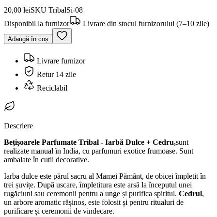
20,00 lei
SKU
TribalSi-08
Disponibil la furnizor
Livrare din stocul furnizorului (7–10 zile)
Adaugă în coș
Livrare furnizor
Retur 14 zile
Reciclabil
Descriere
Bețișoarele Parfumate Tribal - Iarbă Dulce + Cedru,
sunt
realizate manual în India, cu parfumuri exotice frumoase. Sunt
ambalate în cutii decorative.
Iarba dulce este părul sacru al Mamei Pământ, de obicei împletit în
trei șuvițe. După uscare, împletitura este arsă la începutul unei
rugăciuni sau ceremonii pentru a unge și purifica spiritul.
Cedrul
,
un arbore aromatic rășinos, este folosit și pentru ritualuri de
purificare și ceremonii de vindecare.