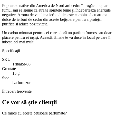
Popoarele native din America de Nord ard cedru în rugăciune, iar
fumul său se spune că atrage spiritele bune și îndepărtează energiile
negative. Aroma de vanilie a ierbii dulci este combinată cu aroma
dulce de ierburi de cedru din aceste bețișoare pentru a proteja,
purifica și aduce pozitivitate.
Un cadou minunat pentru cei care adoră un parfum frumos sau doar
plăcere pentru ei înșiși. Această tămâie te va duce în locul pe care îl
iubești cel mai mult.
Specificații
SKU
TribalSi-08
Greutate
15 g
Stoc
La furnizor
Întrebări frecvente
Ce vor să știe clienții
Ce miros au aceste bețișoare parfumate?