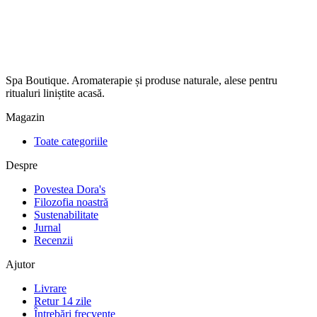
Spa Boutique. Aromaterapie și produse naturale, alese pentru
ritualuri liniștite acasă.
Magazin
Toate categoriile
Despre
Povestea Dora's
Filozofia noastră
Sustenabilitate
Jurnal
Recenzii
Ajutor
Livrare
Retur 14 zile
Întrebări frecvente