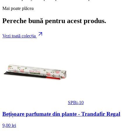
Mai poate plăcea
Pereche bună pentru acest produs.
Vezi toată colecția
SPBi-10
Bețișoare parfumate din plante - Trandafir Regal
9,00 lei