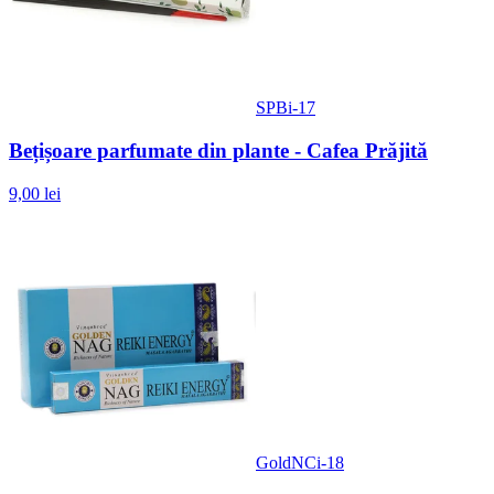
SPBi-17
Bețișoare parfumate din plante - Cafea Prăjită
9,00 lei
GoldNCi-18