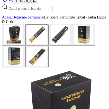
0
·
0,00 lei
Acasă
/
Bețișoare parfumate
/
Bețișoare Parfumate Tribal - Iarbă Dulce
& Cedru