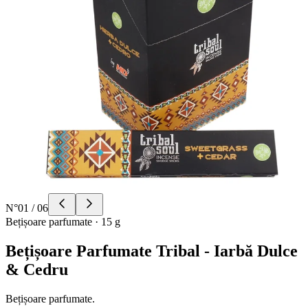
N°
01
/
06
Bețișoare parfumate
·
15 g
Bețișoare Parfumate Tribal - Iarbă Dulce
& Cedru
Bețișoare parfumate.